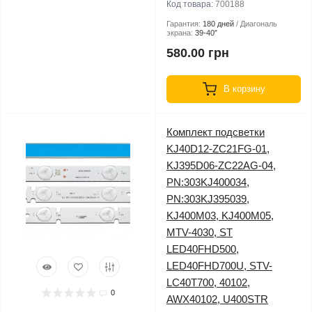
Код товара:
700188
Гарантия:
180 дней
Диагональ
экрана:
39-40″
580.00 грн
В корзину
Комплект подсветки
KJ40D12-ZC21FG-01,
KJ395D06-ZC22AG-04,
PN:303KJ400034,
PN:303KJ395039,
KJ400M03, KJ400M05,
MTV-4030, ST
LED40FHD500,
LED40FHD700U, STV-
LC40T700, 40102,
0
AWX40102, U400STR