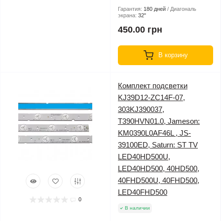
Гарантия:
180 дней
Диагональ
экрана:
32"
450.00 грн
В корзину
Комплект подсветки
KJ39D12-ZC14F-07,
303KJ390037,
T390HVN01.0, Jameson:
KM0390L0AF46L , JS-
39100ED, Saturn: ST TV
LED40HD500U,
LED40HD500, 40HD500,
40FHD500U, 40FHD500,
LED40FHD500
0
В наличии