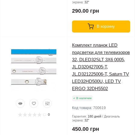
экрана:
32″
290.00 грн
В корзину
Комплект планок LED
подсветки для телевизоров
32, DLED32SLT 3X6 0005,
JL.D320427005-T,
JL.D321225006-T, Saturn TV
LED32HD500U, LED TV
ERGO 32DH5502
В наличии
Код товара:
700619
0
Гарантия:
180 дней
Диагональ
экрана:
32″
450.00 грн