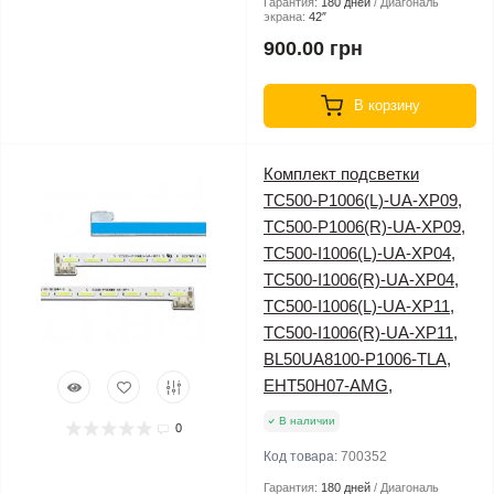
Гарантия:
180 дней
Диагональ
экрана:
42″
900.00 грн
В корзину
Комплект подсветки
TC500-P1006(L)-UA-XP09,
TC500-P1006(R)-UA-XP09,
TC500-I1006(L)-UA-XP04,
TC500-I1006(R)-UA-XP04,
TC500-I1006(L)-UA-XP11,
TC500-I1006(R)-UA-XP11,
BL50UA8100-P1006-TLA,
EHT50H07-AMG,
В наличии
0
Код товара:
700352
Гарантия:
180 дней
Диагональ