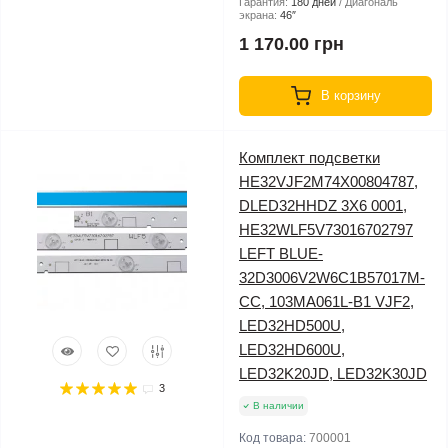
Гарантия:
180 дней
Диагональ
экрана:
46″
1 170.00 грн
В корзину
Комплект подсветки
HE32VJF2M74X00804787,
DLED32HHDZ 3X6 0001,
HE32WLF5V73016702797
LEFT BLUE-
32D3006V2W6C1B57017M-
CC, 103MA061L-B1 VJF2,
LED32HD500U,
LED32HD600U,
LED32K20JD, LED32K30JD
3
В наличии
Код товара:
700001