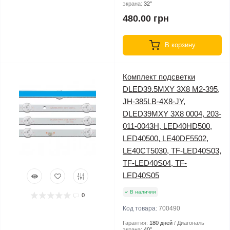
экрана:
32″
480.00 грн
В корзину
Комплект подсветки
DLED39.5MXY 3X8 M2-395,
JH-385LB-4X8-JY,
DLED39MXY 3X8 0004, 203-
011-0043H, LED40HD500,
LED40500, LE40DF5502,
LE40CT5030, TF-LED40S03,
TF-LED40S04, TF-
LED40S05
В наличии
0
Код товара:
700490
Гарантия:
180 дней
Диагональ
экрана:
40″