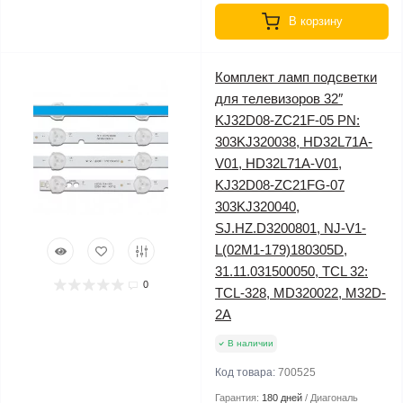
В корзину
Комплект ламп подсветки
для телевизоров 32″
KJ32D08-ZC21F-05 PN:
303KJ320038, HD32L71A-
V01, HD32L71A-V01,
KJ32D08-ZC21FG-07
303KJ320040,
SJ.HZ.D3200801, NJ-V1-
L(02M1-179)180305D,
31.11.031500050, TCL 32:
0
TCL-328, MD320022, M32D-
2A
В наличии
Код товара:
700525
Гарантия:
180 дней
Диагональ