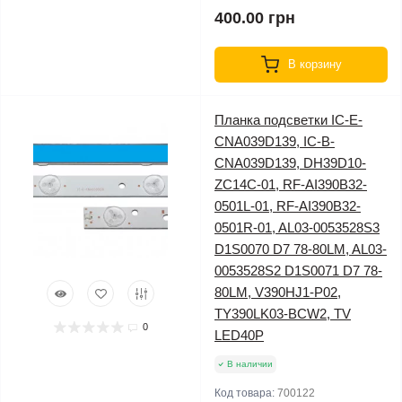
400.00 грн
В корзину
Планка подсветки IC-E-
CNA039D139, IC-B-
CNA039D139, DH39D10-
ZC14C-01, RF-AI390B32-
0501L-01, RF-AI390B32-
0501R-01, AL03-0053528S3
D1S0070 D7 78-80LM, AL03-
0053528S2 D1S0071 D7 78-
80LM, V390HJ1-P02,
TY390LK03-BCW2, TV
0
LED40P
В наличии
Код товара:
700122