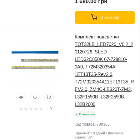
1 680.00 грн
В корзину
Комплект подсветки
TOT32LB_LED7020_V0.2_2
0120726, SLED
LED32C850K 67-728810-
0A0, T72M320354AI
1ET13T35-Rev2.0,
T72M320354A11ET13T35_R
EV2.0, ZM4C-LB320T-ZM3,
L32F1590B, L32F2590B,
L32B2600
0
В наличии
Код товара:
700303
Гарантия:
180 дней
Диагональ
экрана:
32″