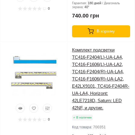
Гарантия:
180 дней
Диагональ
экрана:
40″
0
740.00 грн
В корзину
Комплект подсветки
TC416-F2404(L)-UA-LA4,
TC416-F1606(L)-UA-LA2,
TC416-F2404(R)-UA-LA4,
TC416-F1606(R)-UA-LA2,
E42LX9101, TC416-F2404R-
UA-LA4, Horizont:
42LE7218D, Saturn: LED
42NF, и другие.
В наличии
0
Код товара:
700351