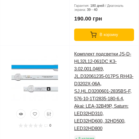
Гарантия:
180 дней
Диагональ
экрана:
39 - 40
190.00 грн
В корзину
Комплект подсветки JS-D-
HL32L12-061DC K3-
3.02.001.0469,
JL.D32061235-017PS RH43-
D3202X-06A,
SJ.HL.D3200601-2835BS-F,
576-10-1T/2835-180-6.4,
Akai: LEA-32B49P, Saturn:
LED32HD310,
LED32HD600, 32HD500,
0
LED32HD800
В наличии