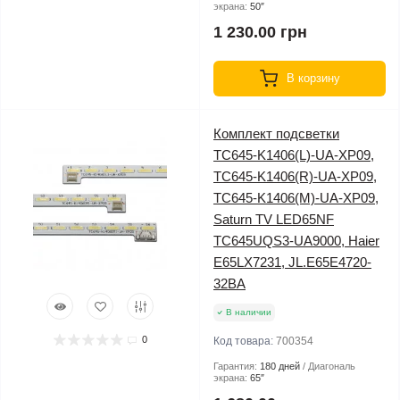
экрана:
50″
1 230.00 грн
В корзину
Комплект подсветки
TC645-K1406(L)-UA-XP09,
TC645-K1406(R)-UA-XP09,
TC645-K1406(M)-UA-XP09,
Saturn TV LED65NF
TC645UQS3-UA9000, Haier
E65LX7231, JL.E65E4720-
32BA
В наличии
0
Код товара:
700354
Гарантия:
180 дней
Диагональ
экрана:
65″