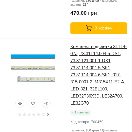
Гарантия:
180 дней
Диагональ
экрана:
32 ″
470.00 грн
В корзину
Комплект подсветки 31T14-
07a, 73.31T14.004-5-DS1,
73.31T21.001-1-DX1,
73.31T14.004-5-SK1,
73.31T14.004-6-SK1, 017-
315-0001-2, M315X11-E2-A,
LED-321, 32EL100,
LED32T36X3D, LE32A700,
LE32G70
В наличии
0
Код товара:
700459
Гарантия:
180 дней
Диагональ