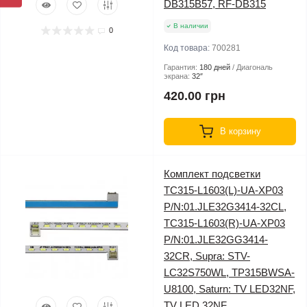
DB315B57, RF-DB315
В наличии
0
Код товара:
700281
Гарантия:
180 дней
Диагональ
экрана:
32″
420.00 грн
В корзину
Комплект подсветки
TC315-L1603(L)-UA-XP03
P/N:01.JLE32G3414-32CL,
TC315-L1603(R)-UA-XP03
P/N:01.JLE32GG3414-
32CR, Supra: STV-
LC32S750WL, TP315BWSA-
U8100, Saturn: TV LED32NF,
TV LED 32NF