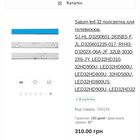
Каталог
Saturn led 32 подсветка для
телевизора,
SJ.HL.D3200601-2835BS-F,
JL.D320601235-017, RH43-
D3202X-06A-JF, 32LB-3030-
2X6-JY, LED32HD310,
32HD900U, LED32HD600U,
LED32HD800U, 32HD500U,
LED32HD800US,
LED32HD900U, LED32HD32
0
В наличии
Код товара:
700154
Гарантия:
180 дней
Диагональ
экрана:
32″
310.00 грн