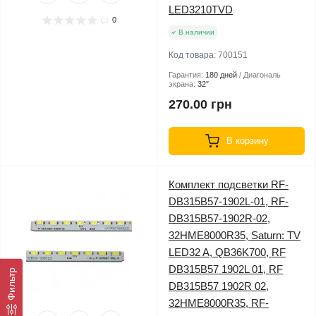
LED3210TVD
0
В наличии
Код товара:
700151
Гарантия:
180 дней
Диагональ
экрана:
32″
270.00 грн
В корзину
Комплект подсветки RF-
DB315B57-1902L-01, RF-
DB315B57-1902R-02,
32HME8000R35, Saturn: TV
LED32 A, QB36K700, RF
DB315B57 1902L 01, RF
Фильтр
DB315B57 1902R 02,
32HME8000R35, RF-