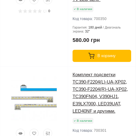
В наличии
0
Код товара:
700350
Гарантия:
180 дней
Диагональ
экрана:
32″
580.00 грн
В корзину
Комплект подсветки
TC390-F2204(L)-UA-XP02,
TC390-F2204(R)-UA-XP02,
TC390FN04, V390HJ1,
E39LX7000, LED39UAT,
LED40NF и другими.
В наличии
Код товара:
700301