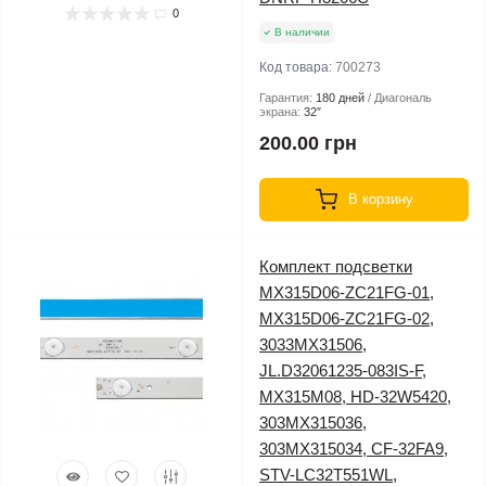
0
В наличии
Код товара:
700273
Гарантия:
180 дней
Диагональ
экрана:
32″
200.00 грн
В корзину
Комплект подсветки
MX315D06-ZC21FG-01,
MX315D06-ZC21FG-02,
3033MX31506,
JL.D32061235-083IS-F,
MX315M08, HD-32W5420,
303MX315036,
303MX315034, CF-32FA9,
STV-LC32T551WL,