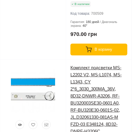
В наличии
Код товара:
700509
Гарантия:
180 дней
Диагональ
экрана:
40″
970.00 грн
В корзину
Комплект подсветки MS-
L2202 V2, MS-L1074, MS-
L1343, CY
2*6_3030_300MA_36V,
8D32-DNWR-A3206, RF-
BU320003SE30-0601 A0,
RF-BU320E30-0601S-02,
JL.D32061330-081AS-M
FZD-03 E348124, 8D32-
DNRF-H3206C