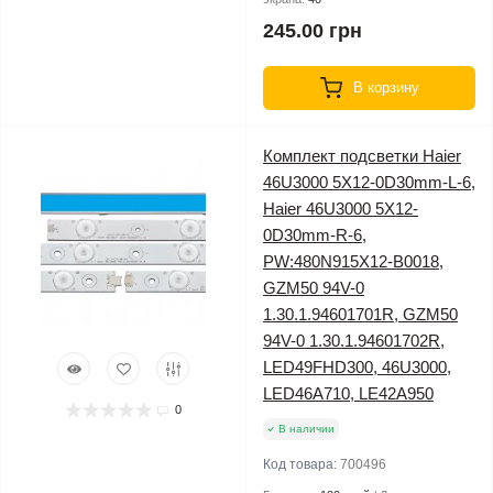
245.00 грн
В корзину
Комплект подсветки Haier
46U3000 5X12-0D30mm-L-6,
Haier 46U3000 5X12-
0D30mm-R-6,
PW:480N915X12-B0018,
GZM50 94V-0
1.30.1.94601701R, GZM50
94V-0 1.30.1.94601702R,
LED49FHD300, 46U3000,
LED46A710, LE42A950
0
В наличии
Код товара:
700496