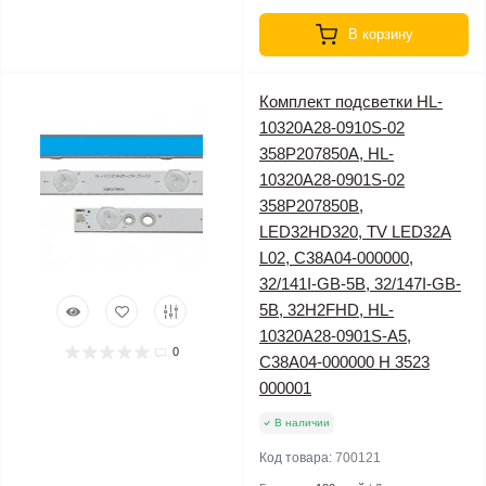
В корзину
Комплект подсветки HL-
10320A28-0910S-02
358P207850A, HL-
10320A28-0901S-02
358P207850B,
LED32HD320, TV LED32A
L02, C38A04-000000,
32/141I-GB-5B, 32/147I-GB-
5B, 32H2FHD, HL-
10320A28-0901S-A5,
0
C38A04-000000 H 3523
000001
В наличии
Код товара:
700121