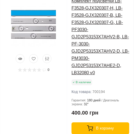
Комплект подсветки LB-
F3528-GJX320307-H, LB-
F3528-GJX320307-B, LB-
F3528-GJX320307-G, LB-
PF3030-
GJD2P53153X7AHV2-B, LB-
PF-3030-
GJD2P53153X7AHV2-D, LB-
PM3030-
GJD2P53153X7AHE2-D,
0
LB32080 v0
В наличии
Код товара:
700194
Гарантия:
180 дней
Диагональ
экрана:
32″
400.00 грн
В корзину