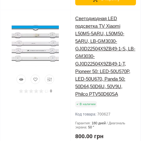
Светодиодная LED
подсветка TV Xiaomi
L50M5-5ARU, L50M50-
5ARU, LB-GM3030-
GJ0D22504X9ZB49-1-S, LB-
GM3030-
GJ0D22504X9ZB49-1-T,
Pioneer 50: LED-50U570P,
LED-50U670, Panda 50:
50D64,50D6U, 50V9U,
0
Philco PTV50D60SA
В наличии
Код товара:
700627
Гарантия:
180 дней
Диагональ
экрана:
50 ″
800.00 грн