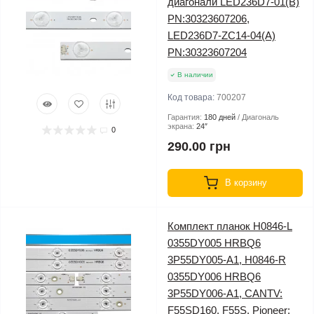
диагонали LED236D7-01(B)
PN:30323607206,
LED236D7-ZC14-04(A)
PN:30323607204
В наличии
Код товара:
700207
Гарантия:
180 дней
Диагональ
экрана:
24″
0
290.00 грн
В корзину
Комплект планок H0846-L
0355DY005 HRBQ6
3P55DY005-A1, H0846-R
0355DY006 HRBQ6
3P55DY006-A1, CANTV:
F55SD160, F55S, Pioneer: