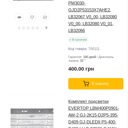
PM3030-
GJD2P53153X7AHE2,
LB32067 V0_00, LB32080
V0_00, LB32080 V0_01,
0
LB32066
В наличии
Код товара:
700111
Гарантия:
180 дней
Диагональ
экрана:
32 ’’
400.00 грн
В корзину
Комплект подсветки
EVERTOP LBM400P0901-
AW-2 GJ-2K15-D2P5-395-
D409 GJ-DLEDII P5-400-