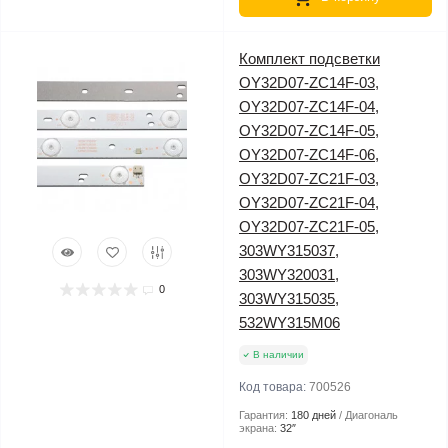
Комплект подсветки
OY32D07-ZC14F-03,
OY32D07-ZC14F-04,
OY32D07-ZC14F-05,
OY32D07-ZC14F-06,
OY32D07-ZC21F-03,
OY32D07-ZC21F-04,
OY32D07-ZC21F-05,
303WY315037,
303WY320031,
0
303WY315035,
532WY315M06
В наличии
Код товара:
700526
Гарантия:
180 дней
Диагональ
экрана:
32″