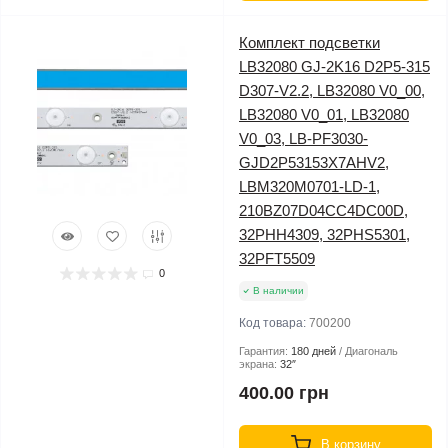
Комплект подсветки
LB32080 GJ-2K16 D2P5-315
D307-V2.2, LB32080 V0_00,
LB32080 V0_01, LB32080
V0_03, LB-PF3030-
GJD2P53153X7AHV2,
LBM320M0701-LD-1,
210BZ07D04CC4DC00D,
32PHH4309, 32PHS5301,
32PFT5509
0
В наличии
Код товара:
700200
Гарантия:
180 дней
Диагональ
экрана:
32″
400.00 грн
В корзину