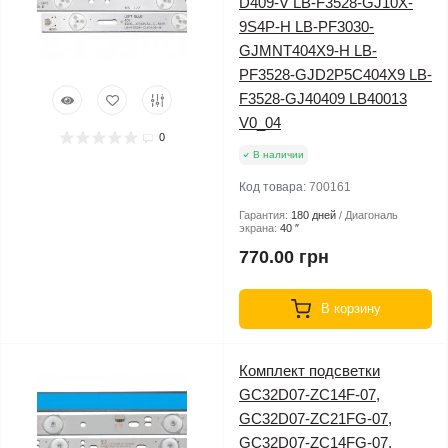
D409-V LB-F3528-GJ10X-
9S4P-H LB-PF3030-
GJMNT404X9-H LB-
PF3528-GJD2P5C404X9 LB-
F3528-GJ40409 LB40013
V0_04
0
В наличии
Код товара:
700161
Гарантия:
180 дней
Диагональ
экрана:
40 ″
770.00 грн
В корзину
Комплект подсветки
GC32D07-ZC14F-07,
GC32D07-ZC21FG-07,
GC32D07-ZC14FG-07,