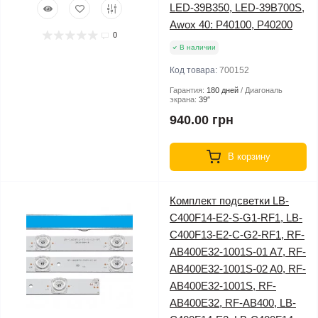
LED-39B350, LED-39B700S,
Awox 40: P40100, P40200
0
В наличии
Код товара:
700152
Гарантия:
180 дней
Диагональ
экрана:
39″
940.00 грн
В корзину
Комплект подсветки LB-
C400F14-E2-S-G1-RF1, LB-
C400F13-E2-C-G2-RF1, RF-
AB400E32-1001S-01 A7, RF-
AB400E32-1001S-02 A0, RF-
AB400E32-1001S, RF-
AB400E32, RF-AB400, LB-