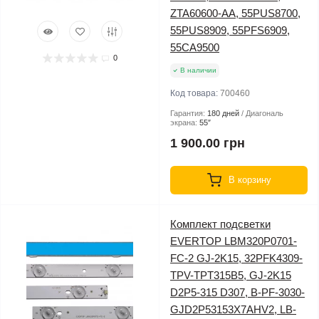
ZTA60600-AA, 55PUS8700,
55PUS8909, 55PFS6909,
55CA9500
0
В наличии
Код товара:
700460
Гарантия:
180 дней
Диагональ
экрана:
55″
1 900.00 грн
В корзину
Комплект подсветки
EVERTOP LBM320P0701-
FC-2 GJ-2K15, 32PFK4309-
TPV-TPT315B5, GJ-2K15
D2P5-315 D307, B-PF-3030-
GJD2P53153X7AHV2, LB-