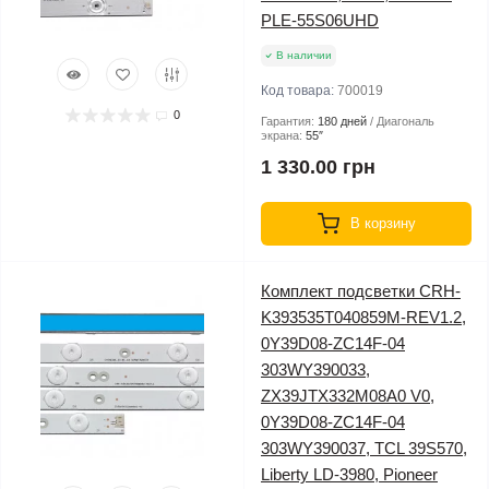
PLE-55S06UHD
В наличии
Код товара:
700019
0
Гарантия:
180 дней
Диагональ
экрана:
55″
1 330.00 грн
В корзину
Комплект подсветки CRH-
K393535T040859M-REV1.2,
0Y39D08-ZC14F-04
303WY390033,
ZX39JTX332M08A0 V0,
0Y39D08-ZC14F-04
303WY390037, TCL 39S570,
Liberty LD-3980, Pioneer