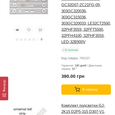
GC32D07-ZC21FG-09,
303GC320036,
303GC315036,
303GC320033, LE32CT2500,
32PHF3559, 32PFT5500,
32PFH4100, 32PHF3559,
0
LED-32B900V
В наличии
Код товара:
700107
Гарантия:
180 дней
Диагональ
экрана:
32 ″
380.00 грн
Фильтр
В корзину
Комплект подсветки GJ-
2K15 D2P5-315 D307-V1,