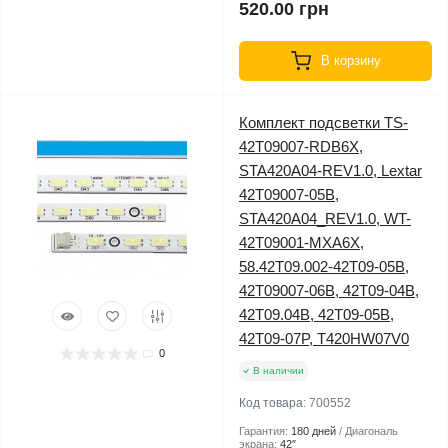
520.00 грн
В корзину
Комплект подсветки TS-
42T09007-RDB6X,
STA420A04-REV1.0, Lextar
42T09007-05B,
STA420A04_REV1.0, WT-
42T09001-MXA6X,
58.42T09.002-42T09-05B,
42T09007-06B, 42T09-04B,
42T09.04B, 42T09-05B,
42T09-07P, T420HW07V0
0
В наличии
Код товара:
700552
Гарантия:
180 дней
Диагональ
экрана:
42″