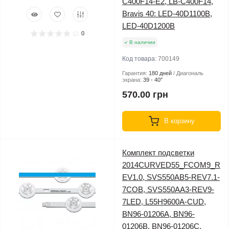
C400F14-E2, LB-C400F14,
Bravis 40: LED-40D1100B,
LED-40D1200B
0
В наличии
Код товара:
700149
Гарантия:
180 дней
Диагональ
экрана:
39 - 40″
570.00 грн
В корзину
Комплект подсветки
2014CURVED55_FCOM9_R
EV1.0, SVS550AB5-REV7.1-
7COB, SVS550AA3-REV9-
7LED, L55H9600A-CUD,
BN96-01206A, BN96-
01206B, BN96-01206C,