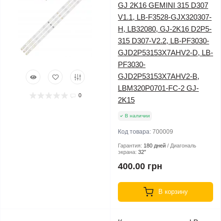
GJ 2K16 GEMINI 315 D307
V1.1, LB-F3528-GJX320307-
H, LB32080, GJ-2K16 D2P5-
315 D307-V2.2, LB-PF3030-
GJD2P53153X7AHV2-D, LB-
PF3030-
GJD2P53153X7AHV2-B,
LBM320P0701-FC-2 GJ-
0
2K15
В наличии
Код товара:
700009
Гарантия:
180 дней
Диагональ
экрана:
32″
400.00 грн
В корзину