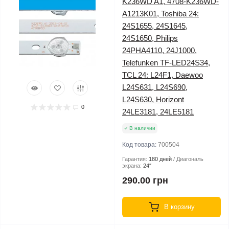
K236WD A1, 4708-K236WD-
A1213K01, Toshiba 24:
24S1655, 24S1645,
24S1650, Philips
24PHA4110, 24J1000,
Telefunken TF-LED24S34,
TCL 24: L24F1, Daewoo
L24S631, L24S690,
L24S630, Horizont
0
24LE3181, 24LE5181
В наличии
Код товара:
700504
Гарантия:
180 дней
Диагональ
экрана:
24″
290.00 грн
В корзину