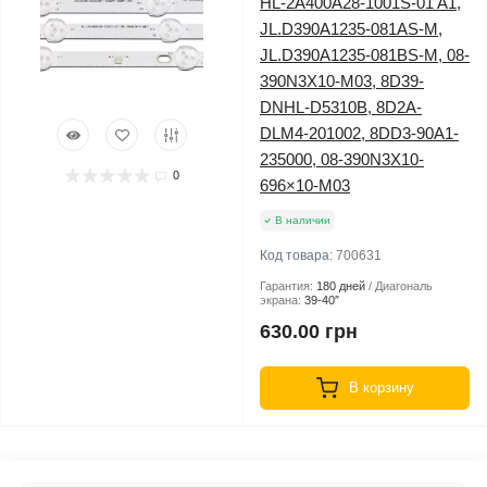
HL-2A400A28-1001S-01 A1,
JL.D390A1235-081AS-M,
JL.D390A1235-081BS-M, 08-
390N3X10-M03, 8D39-
DNHL-D5310B, 8D2A-
DLM4-201002, 8DD3-90A1-
235000, 08-390N3X10-
0
696×10-M03
В наличии
Код товара:
700631
Гарантия:
180 дней
Диагональ
экрана:
39-40″
630.00 грн
В корзину