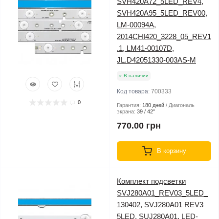
SVH420A72_5LED_REV4,
SVH420A95_5LED_REV00,
LM-00094A,
2014CHI420_3228_05_REV1
.1, LM41-00107D,
JL.D42051330-003AS-M
В наличии
Код товара:
700333
0
Гарантия:
180 дней
Диагональ
экрана:
39 / 42″
770.00 грн
В корзину
Комплект подсветки
SVJ280A01_REV03_5LED_
130402, SVJ280A01 REV3
5LED, SUJ280A01, LED-