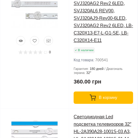
SVJ320AG2 Rev2 6LED,
SVJ320AL6 REV00,
SVJ320AJ9-Rev00-6LED,
SVJ320AG2 Rev2 6LED, LB-
C320X13-E7-L-G1-SE, LB-
C320X14-E11
В наличии
0
Код товара:
700541
Гарантия:
180 дней
Диагональ
экрана:
32″
360.00 грн
В корзину
Светодиодная Led
подсветка телевизоров 32″
HL-2A390A28-1001S-03 A3,