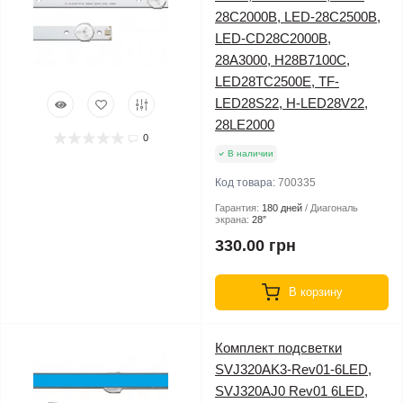
28C2000B, LED-28C2500B,
LED-CD28C2000B,
28A3000, H28B7100C,
LED28TC2500E, TF-
LED28S22, H-LED28V22,
28LE2000
0
В наличии
Код товара:
700335
Гарантия:
180 дней
Диагональ
экрана:
28″
330.00 грн
В корзину
Комплект подсветки
SVJ320AK3-Rev01-6LED,
SVJ320AJ0 Rev01 6LED,