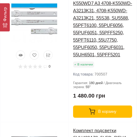
K550WD7 A3 4708-K550WD-
Фильтр
A3213K31, 4708-K550WD-
A3213K21, 55S38, SU5588,
55PFT6100, 55PUF6056,
55PUF6051, 55PFF5250,
55PFT6110, 55U7750,
55PUF6050, 55PUF6031,
55UH6501, 55PFF5201
В наличии
0
Код товара:
700507
Гарантия:
180 дней
Диагональ
экрана:
55″
1 480.00 грн
В корзину
Комплект подсветки