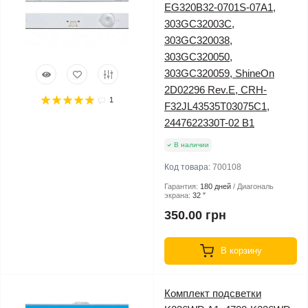
EG320B32-0701S-07A1,
303GC32003C,
303GC320038,
303GC320050,
303GC320059, ShineOn
2D02296 Rev.E, CRH-
1
F32JL43535T03075C1,
2447622330T-02 B1
В наличии
Код товара:
700108
Гарантия:
180 дней
Диагональ
экрана:
32 ″
350.00 грн
В корзину
Комплект подсветки