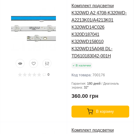
Комплект подсветки
K320WD A2 4708-K320WD-
A2213K01/A4213K01
K320WD14C026
K320D187041
K320WD158010
K320WD15A048 DL-
TD610183042-001H
В наличии
0
Код товара:
700176
Гарантия:
180 дней
Диагональ
экрана:
32″
360.00 грн
В корзину
Комплект подсветки