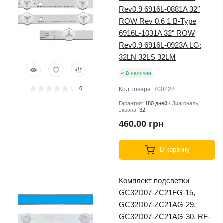
Rev0.9 6916L-0881A 32″
ROW Rev 0.6 1 B-Type
6916L-1031A 32″ ROW
Rev0.9 6916L-0923A LG:
32LN 32LS 32LM
В наличии
0
Код товара:
700228
Гарантия:
180 дней
Диагональ
экрана:
32
460.00 грн
В корзину
Комплект подсветки
GC32D07-ZC21FG-15,
GC32D07-ZC21AG-29,
GC32D07-ZC21AG-30, RF-