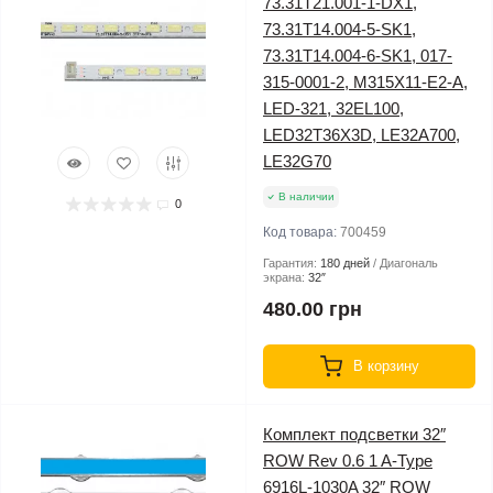
73.31T21.001-1-DX1,
73.31T14.004-5-SK1,
73.31T14.004-6-SK1, 017-
315-0001-2, M315X11-E2-A,
LED-321, 32EL100,
LED32T36X3D, LE32A700,
LE32G70
В наличии
0
Код товара:
700459
Гарантия:
180 дней
Диагональ
экрана:
32″
480.00 грн
В корзину
Комплект подсветки 32″
ROW Rev 0.6 1 A-Type
6916L-1030A 32″ ROW