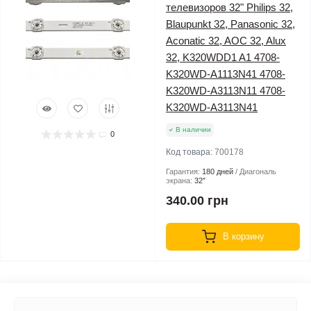
телевизоров 32" Philips 32,
Blaupunkt 32, Panasonic 32,
Aconatic 32, AOC 32, Alux
32, K320WDD1 A1 4708-
K320WD-A1113N41 4708-
K320WD-A3113N11 4708-
K320WD-A3113N41
В наличии
0
Код товара:
700178
Гарантия:
180 дней
Диагональ
экрана:
32″
340.00 грн
В корзину