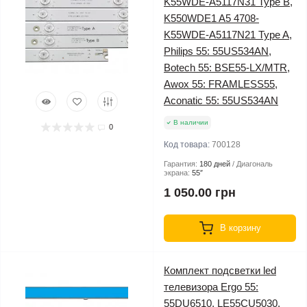
K55WDE-A5117N31 Type B,
K550WDE1 A5 4708-
K55WDE-A5117N21 Type A,
Philips 55: 55US534AN,
Botech 55: BSE55-LX/MTR,
Awox 55: FRAMLESS55,
Aconatic 55: 55US534AN
В наличии
0
Код товара:
700128
Гарантия:
180 дней
Диагональ
экрана:
55″
1 050.00 грн
В корзину
Комплект подсветки led
телевизора Ergo 55:
55DU6510, LE55CU5030,