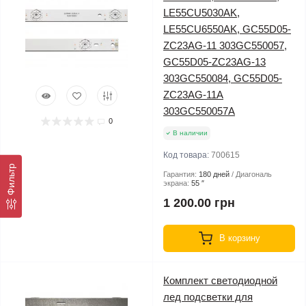
LE55CU5030AK,
LE55CU6550AK, GC55D05-
ZC23AG-11 303GC550057,
GC55D05-ZC23AG-13
303GC550084, GC55D05-
ZC23AG-11A
303GC550057A
0
В наличии
Код товара:
700615
Фильтр
Гарантия:
180 дней
Диагональ
экрана:
55 ″
1 200.00 грн
В корзину
Комплект светодиодной
лед подсветки для