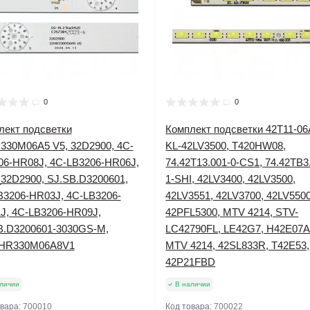
0
0
лект подсветки
Комплект подсветки 42T11-06
330M06A5 V5, 32D2900, 4C-
KL-42LV3500, T420HW08,
06-HR08J, 4C-LB3206-HR06J,
74.42T13.001-0-CS1, 74.42TB3
32D2900, SJ.SB.D3200601,
1-SHI, 42LV3400, 42LV3500,
B3206-HR03J, 4C-LB3206-
42LV3551, 42LV3700, 42LV5500
J, 4C-LB3206-HR09J,
42PFL5300, MTV 4214, STV-
B.D3200601-3030GS-M,
LC42790FL, LE42G7, H42E07A
HR330M06A8V1
MTV 4214, 42SL833R, T42E53,
42P21FBD
личии
В наличии
овара:
700010
Код товара:
700022