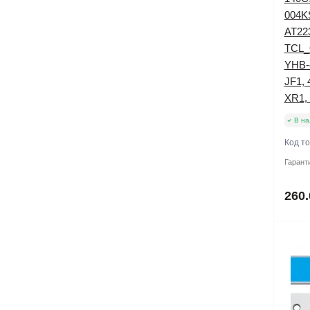
004K
AT22
TCL_
YHB-
JF1,
XR1,
В на
Код т
Гарант
260.