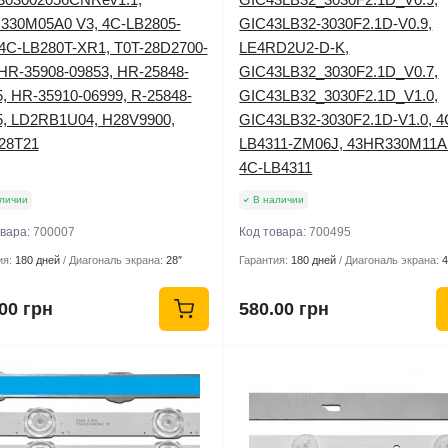
330M05A0 V3, 4C-LB2805-
GIC43LB32-3030F2.1D-V0.9,
4C-LB280T-XR1, T0T-28D2700-
LE4RD2U2-D-K,
 HR-35908-09853, HR-25848-
GIC43LB32_3030F2.1D_V0.7,
, HR-35910-06999, R-25848-
GIC43LB32_3030F2.1D_V1.0,
5, LD2RB1U04, H28V9900,
GIC43LB32-3030F2.1D-V1.0, 4
28T21
LB4311-ZM06J, 43HR330M11A
4C-LB4311
личии
В наличии
овара:
700007
Код товара:
700495
ия:
180 дней
Диагональ экрана:
28″
Гарантия:
180 дней
Диагональ экрана:
4
00 грн
580.00 грн