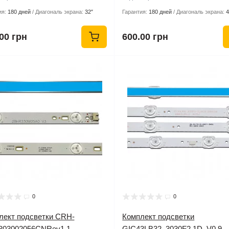
ия:
180 дней
Диагональ экрана:
32″
Гарантия:
180 дней
Диагональ экрана:
4
00 грн
600.00 грн
0
0
лект подсветки CRH-
Комплект подсветки
303002056CNRev1.1,
GIC43LB32_3030F2.1D_V0.9,