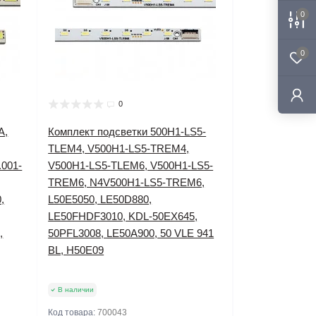
0
0
0
A,
Комплект подсветки 500H1-LS5-
TLEM4, V500H1-LS5-TREM4,
.001-
V500H1-LS5-TLEM6, V500H1-LS5-
TREM6, N4V500H1-LS5-TREM6,
,
L50E5050, LE50D880,
LE50FHDF3010, KDL-50EX645,
,
50PFL3008, LE50A900, 50 VLE 941
BL, H50E09
В наличии
Код товара:
700043