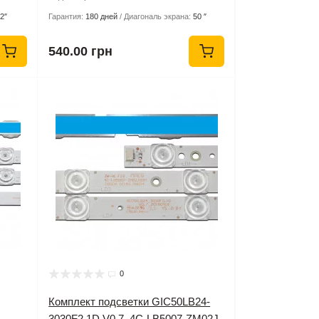
2″
Гарантия:
180 дней
Диагональ экрана:
50 ″
540.00 грн
0
Комплект подсветки GIC50LB24-
3030F2.1D V0.7, 4C-LB5007-ZM02J,