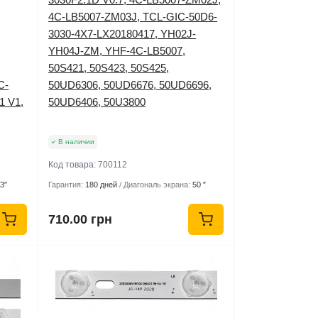
4C-LB5007-ZM03J, TCL-GIC-50D6-
3030-4X7-LX20180417, YH02J-
YH04J-ZM, YHF-4C-LB5007,
50S421, 50S423, 50S425,
C-
50UD6306, 50UD6676, 50UD6696,
1 V1,
50UD6406, 50U3800
В наличии
Код товара:
700112
3″
Гарантия:
180 дней
Диагональ экрана:
50 ″
710.00 грн