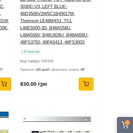
0C,
3030C-V3, LEFT BLUE-
,
48D3506V2W5C1B49017M,
01W,
Thomson LE48M4S1, TCL
00K,
L48E5000-3D, B48A558U,
L48A558V, B48U828U, B48A858U,
48FS3750, 48FA5413, 48FS3003
В наличии
Код товара:
700408
3″
Гарантия:
180 дней
Диагональ экрана:
48″
830.00 грн
0