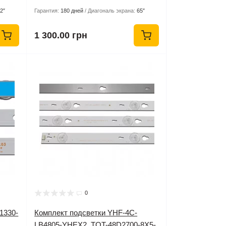
2″
Гарантия:
180 дней
Диагональ экрана:
65″
1 300.00 грн
0
1330-
Комплект подсветки YHF-4C-
,
LB4805-YHEX2, TOT-48D2700-8X5-