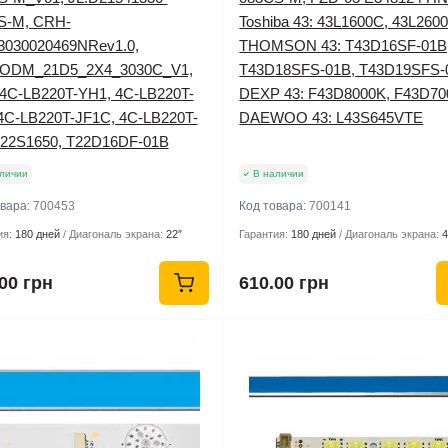
S-M, CRH-
Toshiba 43: 43L1600C, 43L260
3030020469NRev1.0,
THOMSON 43: T43D16SF-01B
ODM_21D5_2X4_3030C_V1,
T43D18SFS-01B, T43D19SFS-
4C-LB220T-YH1, 4C-LB220T-
DEXP 43: F43D8000K, F43D70
 4C-LB220T-JF1C, 4C-LB220T-
DAEWOO 43: L43S645VTE
 22S1650, T22D16DF-01B
личии
В наличии
овара:
700453
Код товара:
700141
ия:
180 дней
Диагональ экрана:
22″
Гарантия:
180 дней
Диагональ экрана:
4
00 грн
610.00 грн