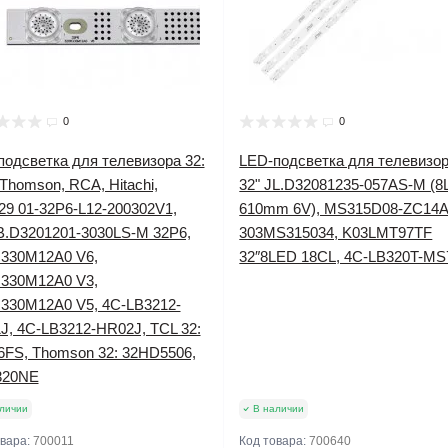
0
0
подсветка для телевизора 32:
LED-подсветка для телевизо
Thomson, RCA, Hitachi,
32" JL.D32081235-057AS-M (
29 01-32P6-L12-200302V1,
610mm 6V), MS315D08-ZC14A
B.D3201201-3030LS-M 32P6,
303MS315034, K03LMT97TF
330M12A0 V6,
32″8LED 18CL, 4C-LB320T-MS
330M12A0 V3,
330M12A0 V5, 4C-LB3212-
J, 4C-LB3212-HR02J, TCL 32:
6FS, Thomson 32: 32HD5506,
320NE
личии
В наличии
овара:
700011
Код товара:
700640