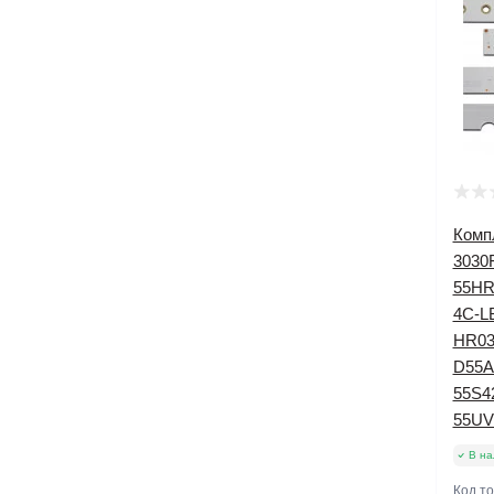
Комп
3030
55HR
4C-L
HR03
D55A
55S4
55UV
В на
Код т