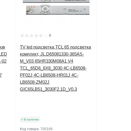
0
ров
TV led подсветка TCL 65 подсветка
8LED
комплект, JL.D65081330-365AS-
-02
M_V03 65HR330M08A1 V4
TCL_65D6_6X8_3030 4C-LB6508-
7
PF02J 4C-LB6508-HR01J 4C-
LB6508-ZM02J
GIC65LB51_3030F2.1D_V0.3
В наличии
Код товара:
700166