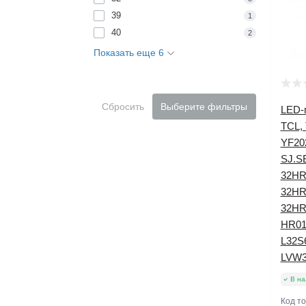
39
1
40
2
Показать еще 6
Сбросить
Выберите фильтры
LED-
TCL, 
YF20
SJ.S
32HR
32HR
32HR
HR01
L32S
LVW
В на
Код т