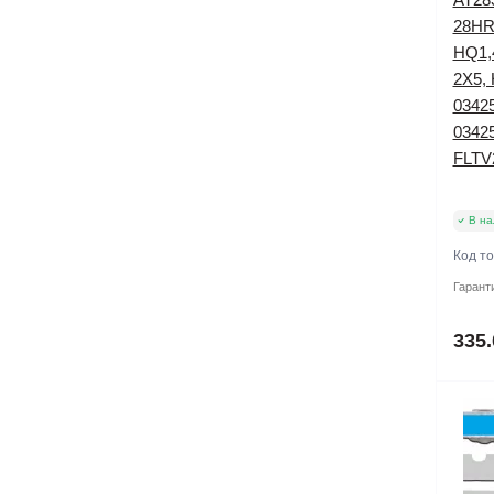
28HR
HQ1,
2X5,
03425
0342
FLTV
В на
Код т
Гарант
335.