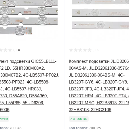
0
0
лект подсветки GIC55LB111-
Комплект подсветки JL.D3206
F2.1D, 55HR330M08A2,
004AS-M, JL.D32061330-057G
330M07B2, 4C-LB5507-PF02J,
JL.D32061330-004BS-M, 4C-
B5508-PF02J, 4C-LB5508-
LB320T-GY6, 4C-LB320T-GY9,
J, 4C-LB5507-HR03J,
LB320T-JF3, 4C-LB320T-JF4, 
730, D55A620, D55A360,
LB320T-HR4, 4C-LB320T-FT4, 
25, L55P65, 55UD6306,
LB320T-MSC, H32B3913, 32L1
6006,
32HB3108, 32HC3106
личии
В наличии
овара:
700046
Код товара:
700125