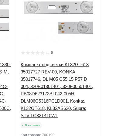
0
1330-
Комплект подсветки KL32GT618
S-M,
35017727 REV-00, KONKA
35017746, DL M05 C55 15 P57 D
 4C-
004, 320B01301401, 320F00501401,
4C-
PB08D623173BL042-005H,
4C-
DLM06C5316PC1D001, Konka:,
500C,
KL32GT618, KL32AS620, Supra:
STV-LC32T410WL
В наличии
Код товара:
700190