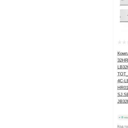
Комп
32HR
LB32
TOT_
4C-L
HR01
SJ.S
JB32
В на
Код т