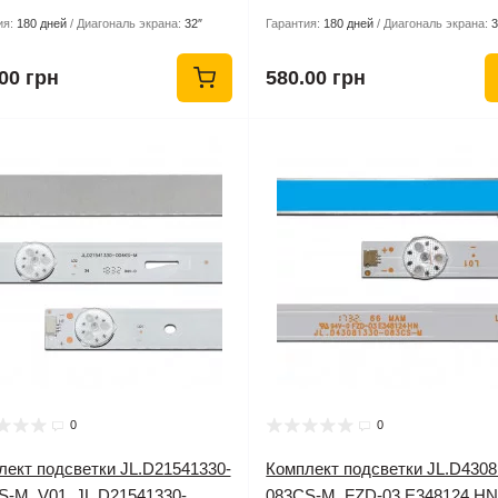
ия:
180 дней
Диагональ экрана:
32″
Гарантия:
180 дней
Диагональ экрана:
3
00 грн
580.00 грн
0
0
лект подсветки JL.D21541330-
Комплект подсветки JL.D4308
S-M_V01, JL.D21541330-
083CS-M, FZD-03 E348124 HN