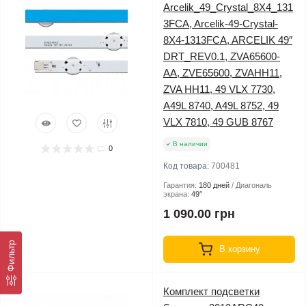
Arcelik_49_Crystal_8X4_131
3FCA, Arcelik-49-Crystal-
8X4-1313FCA, ARCELIK 49″
DRT_REV0.1, ZVA65600-
AA, ZVE65600, ZVAHH11,
ZVA HH11, 49 VLX 7730,
A49L 8740, A49L 8752, 49
VLX 7810, 49 GUB 8767
В наличии
0
Код товара:
700481
Гарантия:
180 дней
Диагональ
экрана:
49″
1 090.00 грн
Фильтр
В корзину
Комплект подсветки