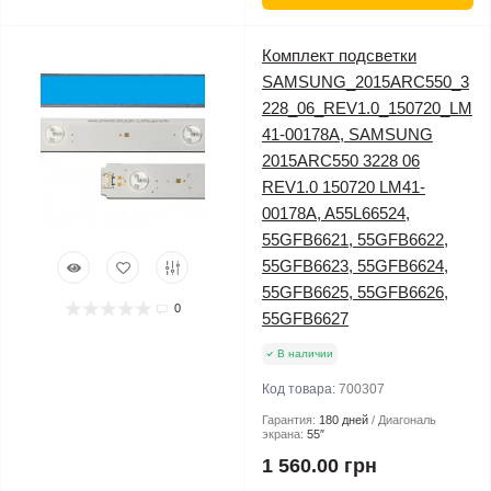
Комплект подсветки
SAMSUNG_2015ARC550_3
228_06_REV1.0_150720_LM
41-00178A, SAMSUNG
2015ARC550 3228 06
REV1.0 150720 LM41-
00178A, A55L66524,
55GFB6621, 55GFB6622,
55GFB6623, 55GFB6624,
55GFB6625, 55GFB6626,
0
55GFB6627
В наличии
Код товара:
700307
Гарантия:
180 дней
Диагональ
экрана:
55″
1 560.00 грн