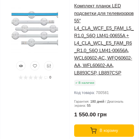
Комплект планок LED
подсветки для телевизоров
55″
L4_CLA_WCF_E5_FAM_L5_
R1.0_S6Q LM41-00655A +
L4_CLA_WCL_E5_FAM_R6
_R1.0_S6Q LM41-00656A,
WCL60602-AC, WFQ60602-
AA, WFL60602-AA,
LB893CSP, LB897CSP
0
В наличии
Код товара:
700581
Гарантия:
180 дней
Диагональ
экрана:
55
1 550.00 грн
В корзину