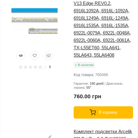
V13 Edge REV0.2,
6916L1092A, 6916L-1092A,
6916L1249A, 6916L-1249A,
6916L1535A, 6916L-1535A,
6922L-0079A, 6922L-0048A,
6922L-0060A, 6922L-0061A,
TX-L55ET60, 55LA641,
55LA643, 55LA6408
В наличии
0
Код товара:
700466
Гарантия:
180 дней
Диагональ
экрана:
55″
760.00 грн
В корзину
Комплект подсветки Arcelik