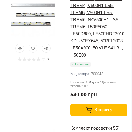
TREM4, V500H1-LS5-
TLEM6, V500H1-LS5-
TREM6, N4V500H1-LS5-
TREM6, L50E5050,
LE50D880, LE50FHDF3010,
KDL-50EX645, 50PFL3008,
LE50A900, 50 VLE 941 BL,
H50E09
0
В наличии
Код товара:
700043
Гарантия:
180 дней
Диагональ
экрана:
50 ″
540.00 грн
В корзину
Комплект подсветки 55″