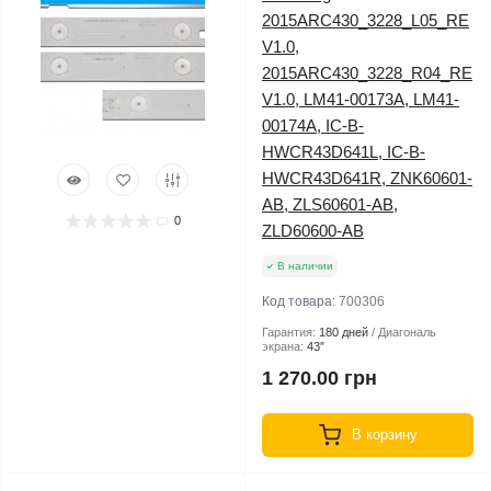
2015ARC430_3228_L05_RE
V1.0,
2015ARC430_3228_R04_RE
V1.0, LM41-00173A, LM41-
00174A, IC-B-
HWCR43D641L, IC-B-
HWCR43D641R, ZNK60601-
AB, ZLS60601-AB,
0
ZLD60600-AB
В наличии
Код товара:
700306
Гарантия:
180 дней
Диагональ
экрана:
43″
1 270.00 грн
В корзину