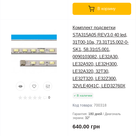
В корзину
Комплект подсветки
STA315A05 REV3.0 40 led,
31T00-10a, 73.31T15.002-0-
SK1, 58.31t15.001,
0090103082, LE32A30,
LE32A920, LE32H300,
LE32A320, 32T30,
LE32T320, LE32Z300,
32VLE4041C, LED32760X
В наличии
0
Код товара:
700318
Гарантия:
180 дней
Диагональ
экрана:
32″
640.00 грн