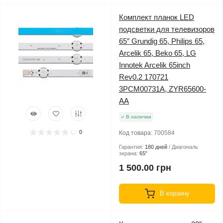
Комплект планок LED
подсветки для телевизоров
65″ Grundig 65, Philips 65,
Arcelik 65, Beko 65, LG
Innotek Arcelik 65inch
Rev0.2 170721
3PCM00731A, ZYR65600-
AA
В наличии
0
Код товара:
700584
Гарантия:
180 дней
Диагональ
экрана:
65"
1 500.00 грн
В корзину