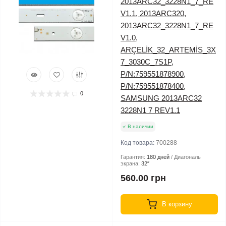
2013ARC32_3228N1_7_RE
V1.1, 2013ARC320,
2013ARC32_3228N1_7_RE
V1.0,
ARÇELİK_32_ARTEMİS_3X
7_3030C_7S1P,
P/N:759551878900,
P/N:759551878400,
0
SAMSUNG 2013ARC32
3228N1 7 REV1.1
В наличии
Код товара:
700288
Гарантия:
180 дней
Диагональ
экрана:
32″
560.00 грн
В корзину