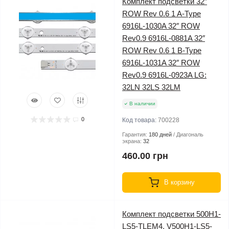
Комплект подсветки 32″
ROW Rev 0.6 1 A-Type
6916L-1030A 32″ ROW
Rev0.9 6916L-0881A 32″
ROW Rev 0.6 1 B-Type
6916L-1031A 32″ ROW
Rev0.9 6916L-0923A LG:
32LN 32LS 32LM
В наличии
0
Код товара:
700228
Гарантия:
180 дней
Диагональ
экрана:
32
460.00 грн
В корзину
Комплект подсветки 500H1-
LS5-TLEM4, V500H1-LS5-