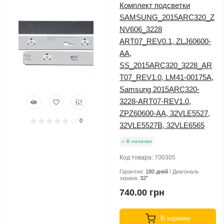
Комплект подсветки
SAMSUNG_2015ARC320_Z
NV606_3228
ART07_REV0.1, ZLJ60600-
AA,
SS_2015ARC320_3228_AR
T07_REV1.0, LM41-00175A,
Samsung 2015ARC320-
3228-ART07-REV1.0,
ZPZ60600-AA, 32VLE5527,
0
32VLE5527B, 32VLE6565
В наличии
Код товара:
700305
Гарантия:
180 дней
Диагональ
экрана:
32″
740.00 грн
В корзину