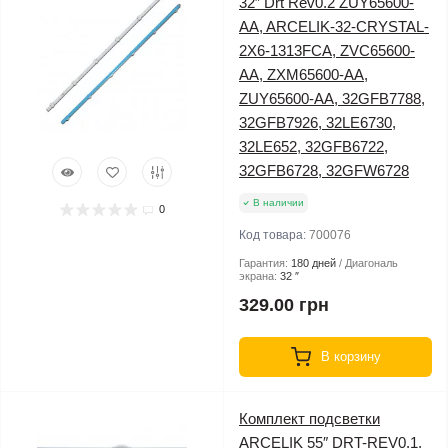
32″ Drt Rev0.2 ZUY65600-
AA, ARCELIK-32-CRYSTAL-
2X6-1313FCA, ZVC65600-
AA, ZXM65600-AA,
ZUY65600-AA, 32GFB7788,
32GFB7926, 32LE6730,
32LE652, 32GFB6722,
32GFB6728, 32GFW6728
В наличии
0
Код товара:
700076
Гарантия:
180 дней
Диагональ
экрана:
32 ″
329.00 грн
В корзину
Комплект подсветки
ARCELIK 55″ DRT-REV0.1,