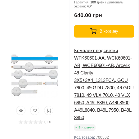
Гарантия:
180 дней
Диагональ
экрана:
40″
640.00 грн
В корзину
Комплект подсветки
WFK60601-AA, WCK60601-
AB, WCE60601-AB, Arcelik
49 Clarity
3X5+3X4_1313FCA, GCU
7900, 49 GDU 7800, 49 GDU
7810, 49 VLX 7010, 49 VLX
6950, A49L8860, A49L8900,
A49L8840, B49L 7950, B49L
8850
0
В наличии
Код товара:
700562