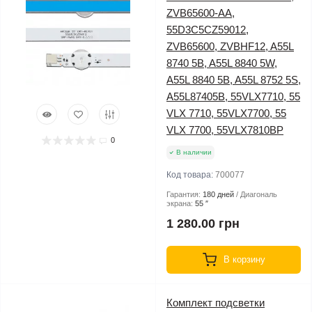
ZVB65600-AA,
55D3C5CZ59012,
ZVB65600, ZVBHF12, A55L
8740 5B, A55L 8840 5W,
A55L 8840 5B, A55L 8752 5S,
A55L87405B, 55VLX7710, 55
VLX 7710, 55VLX7700, 55
VLX 7700, 55VLX7810BP
0
В наличии
Код товара:
700077
Гарантия:
180 дней
Диагональ
экрана:
55 ″
1 280.00 грн
В корзину
Комплект подсветки