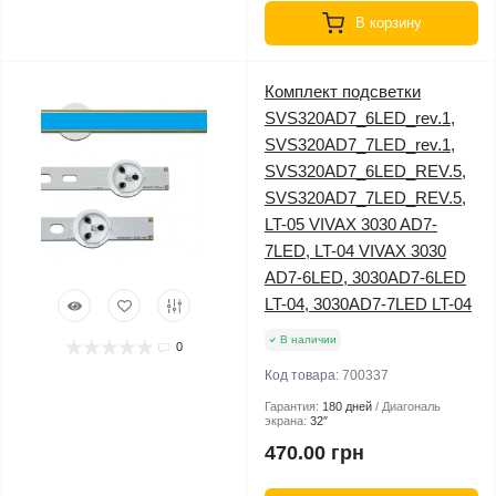
В корзину
Комплект подсветки
SVS320AD7_6LED_rev.1,
SVS320AD7_7LED_rev.1,
SVS320AD7_6LED_REV.5,
SVS320AD7_7LED_REV.5,
LT-05 VIVAX 3030 AD7-
7LED, LT-04 VIVAX 3030
AD7-6LED, 3030AD7-6LED
LT-04, 3030AD7-7LED LT-04
В наличии
0
Код товара:
700337
Гарантия:
180 дней
Диагональ
экрана:
32″
470.00 грн