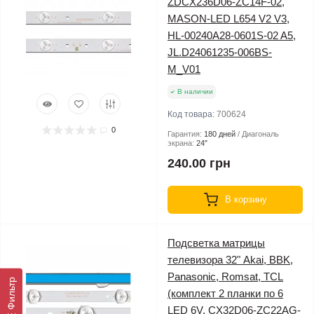
ZDCX236D06-ZC14F-02,
MASON-LED L654 V2 V3,
HL-00240A28-0601S-02 A5,
JL.D24061235-006BS-
M_V01
В наличии
Код товара:
700624
0
Гарантия:
180 дней
Диагональ
экрана:
24″
240.00 грн
В корзину
Подсветка матрицы
телевизора 32" Akai, BBK,
Panasonic, Romsat, TCL
Фильтр
(комплект 2 планки по 6
LED 6V, CX32D06-ZC22AG-