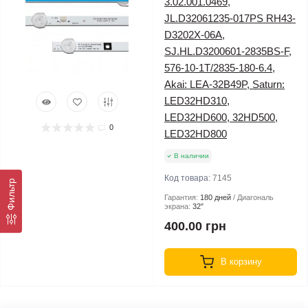
3.02.001.0469,
JL.D32061235-017PS RH43-
D3202X-06A,
SJ.HL.D3200601-2835BS-F,
576-10-1T/2835-180-6.4,
Akai: LEA-32B49P, Saturn:
LED32HD310,
LED32HD600, 32HD500,
0
LED32HD800
В наличии
Код товара:
7145
Фильтр
Гарантия:
180 дней
Диагональ
экрана:
32″
400.00 грн
В корзину