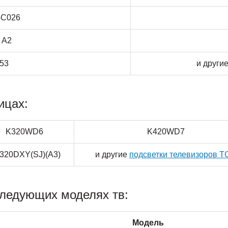
C026
 A2
53
и други
ицах:
K320WD6
K420WD7
320DXY(SJ)(A3)
и другие
подсветки телевизоров T
следующих моделях тв:
Модель