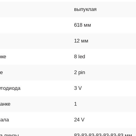
выпуклая
618 мм
12 мм
нке
8 led
ме
2 pin
етодиода
3 V
анке
1
нала
24 V
ра линзы
83-83-83-83-83-83-83 мм