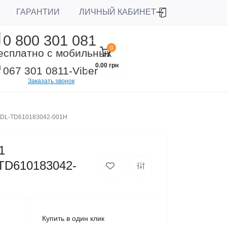
ЛИЧНЫЙ КАБИНЕТ
ГАРАНТИИ
0 800 301 081
0
есплатно с мобильных
0.00 грн
067 301 0811
-Viber
Заказать звонок
 DL-TD610183042-001H
1
TD610183042-
Купить в один клик