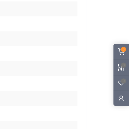
0
0
0