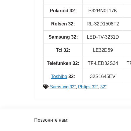
Polaroid 32:
P32RN0117K
Rolsen 32:
RL-32D1508T2
Samsung 32:
LED-TV-3231D
Tcl 32:
LE32D59
Telefunken 32:
TF-LED32S34
T
Toshiba
32:
32S1645EV
Samsung 32"
,
Philips 32"
,
32"
Позвоните нам: