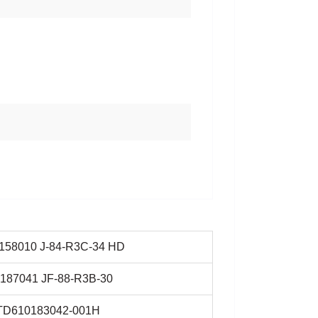
58010 J-84-R3C-34 HD
187041 JF-88-R3B-30
TD610183042-001H