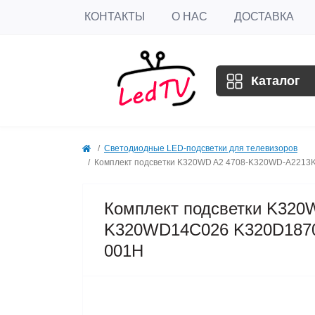
КОНТАКТЫ
О НАС
ДОСТАВКА
Каталог
Светодиодные LED-подсветки для телевизоров
Комплект подсветки K320WD A2 4708-K320WD-A221
Комплект подсветки K32
K320WD14C026 K320D1870
001H