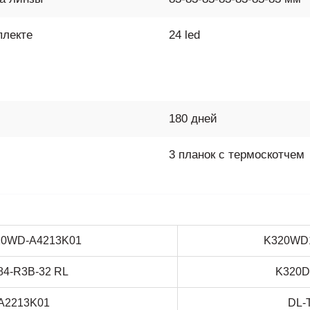
плекте
24 led
180 дней
3 планок с термоскотчем
20WD-A4213K01
K320WD1
84-R3B-32 RL
K320D
A2213K01
DL-