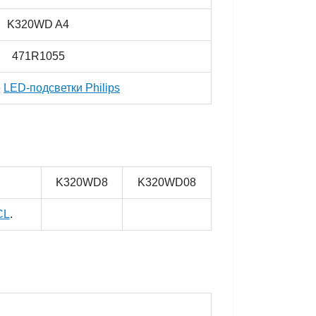
K320WD A4
471R1055
е
LED-подсветки Philips
K320WD8
K320WD08
CL
.