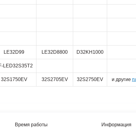
LE32D99
LE32D8800
D32KH1000
F-LED32S35T2
32S1750EV
32S2705EV
32S2750EV
и другие
п
Время работы
Информация