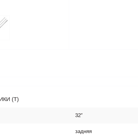
КИ (T)
32″
задняя