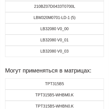
210BZ07D0433T0700L
LBM320M0701-LD-1 (5)
LB32080 V0_00
LB32080 V0_01
LB32080 V0_03
Могут применяться в матрицах:
TPT315B5
TPT315B5-WHBM0.K
TPT315B5-WHBN0.K