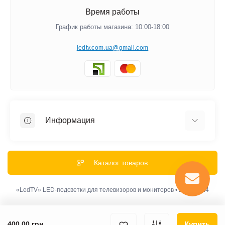
Время работы
График работы магазина: 10:00-18:00
ledtv.com.ua@gmail.com
Информация
Акции и Скидки
Гарантии
Каталог товаров
Обмен и Возврат
Оплата
«LedTV» LED-подсветки для телевизоров и мониторов • 2012-2024
Доставка
Политика конфиденциальности
Купить
400.00 грн