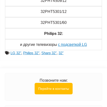
32PHT4509/12
32PHT5301/12
32PHT5301/60
Philips 32:
и другие телевизоры
с подсветкой LG
LG 32"
,
Philips 32"
,
Sharp 32"
,
32"
Позвоните нам:
Перейти в контакты