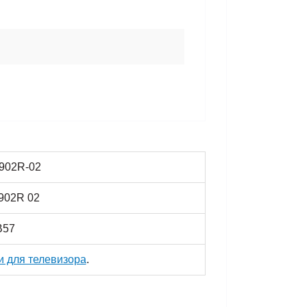
902R-02
902R 02
B57
и для телевизора
.