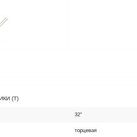
КИ (T)
32″
торцевая