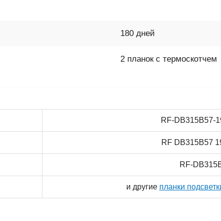
180 дней
2 планок с термоскотчем
RF-DB315B57-1
RF DB315B57 1
RF-DB315
и другие
планки подсветк