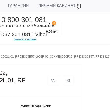
ЛИЧНЫЙ КАБИНЕТ
ГАРАНТИИ
0 800 301 081
0
есплатно с мобильных
0.00 грн
067 301 0811
-Viber
Заказать звонок
7 1902L 01, RF DB315B57 1902R 02, 32HME8000R35, RF-DB315B57, RF-DB315
02,
2L 01, RF
Купить в один клик