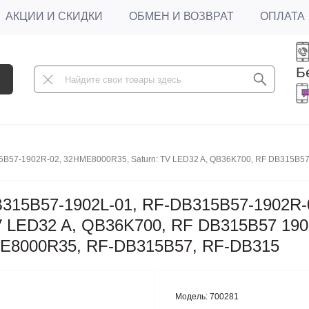
АКЦИИ И СКИДКИ
ОБМЕН И ВОЗВРАТ
ОПЛАТА
Б
5B57-1902R-02, 32HME8000R35, Saturn: TV LED32 A, QB36K700, RF DB315B5
B315B57-1902L-01, RF-DB315B57-1902R-
V LED32 A, QB36K700, RF DB315B57 190
ME8000R35, RF-DB315B57, RF-DB315
Модель:
700281