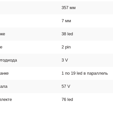
357 мм
7 мм
нке
38 led
ме
2 pin
етодиода
3 V
анке
1 по 19 led в параллель
нала
57 V
плекте
76 led