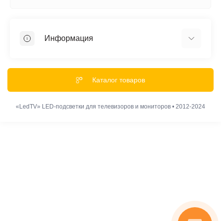
Информация
Акции и Скидки
Гарантии
Каталог товаров
Обмен и Возврат
Оплата
«LedTV» LED-подсветки для телевизоров и мониторов • 2012-2024
Доставка
Политика конфиденциальности
Наши правила