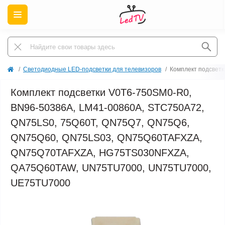
Светодиодные LED-подсветки для телевизоров
Комплект подсвет
Комплект подсветки V0T6-750SM0-R0,
BN96-50386A, LM41-00860A, STC750A72,
QN75LS0, 75Q60T, QN75Q7, QN75Q6,
QN75Q60, QN75LS03, QN75Q60TAFXZA,
QN75Q70TAFXZA, HG75TS030NFXZA,
QA75Q60TAW, UN75TU7000, UN75TU7000,
UE75TU7000