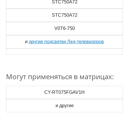
STC750A72
STC750A72
V0T6-750
и
другие подсветки Лед-телевизоров
Могут применяться в матрицах:
CY-RT075FGAV1H
и другие