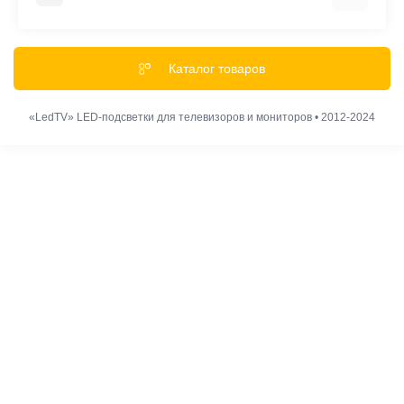
Акции и Скидки
Гарантии
Каталог товаров
Обмен и Возврат
Оплата
«LedTV» LED-подсветки для телевизоров и мониторов • 2012-2024
Доставка
Политика конфиденциальности
Наши правила