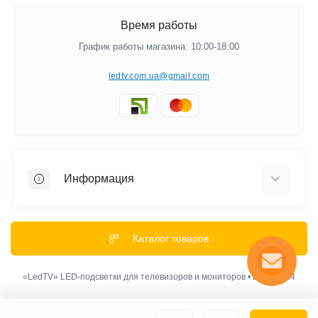
Время работы
График работы магазина: 10:00-18:00
ledtv.com.ua@gmail.com
Информация
Акции и Скидки
Гарантии
Каталог товаров
Обмен и Возврат
Оплата
«LedTV» LED-подсветки для телевизоров и мониторов • 2012-2024
Доставка
Политика конфиденциальности