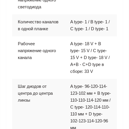
светодиода
Количество каналов
A type- 1 / B type- 1 /
в одной планке
C type- 1 / D type- 1
Рабочее
A type- 18 V + B
напряжение одного
type- 15 V / C type-
канала
15 V + D type- 18 V /
A+B - C+D type в
сборе: 33 V
Шаг диодов от
A type- 96-120-114-
центра до центра
123-102 мм + B type-
линзы
110-110-114-120 мм /
C type- 120-114-110-
110 мм + D type-
102-123-114-120-96
мм