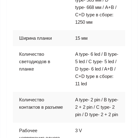
type- 668 мм / A+B /
C+D type в сборе:
1250 мм
Ширина планки
15 мм
Количество
A type- 6 led / B type-
светодиодов в
5 led / C type- 5 led /
планке
D type- 6 led / A+B /
C+D type в сборе:
11 led
Количество
A type- 2 pin / B type-
контактов в разъеме
2 + 2 pin / C type- 2
pin / D type- 2 + 2 pin
Рабочее
3 V
напряжение одного