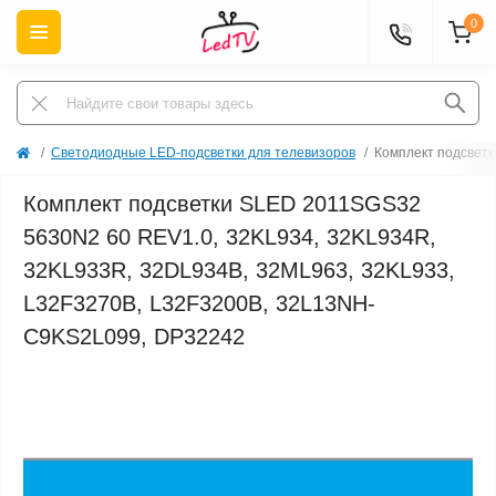
0
Светодиодные LED-подсветки для телевизоров
Комплект подсвет
Комплект подсветки SLED 2011SGS32
5630N2 60 REV1.0, 32KL934, 32KL934R,
32KL933R, 32DL934B, 32ML963, 32KL933,
L32F3270B, L32F3200B, 32L13NH-
C9KS2L099, DP32242