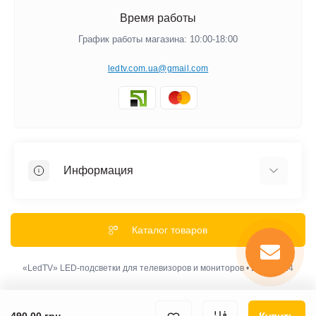
Время работы
График работы магазина: 10:00-18:00
ledtv.com.ua@gmail.com
Информация
Акции и Скидки
Гарантии
Каталог товаров
Обмен и Возврат
Оплата
«LedTV» LED-подсветки для телевизоров и мониторов • 2012-2024
Доставка
Политика конфиденциальности