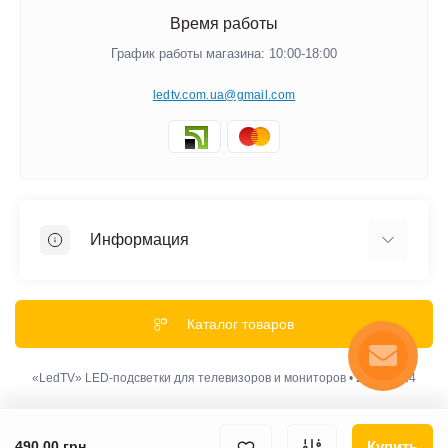
Время работы
График работы магазина: 10:00-18:00
ledtv.com.ua@gmail.com
Информация
Акции и Скидки
Гарантии
Каталог товаров
Обмен и Возврат
Оплата
«LedTV» LED-подсветки для телевизоров и мониторов • 2012-2024
Доставка
Политика конфиденциальности
Купить
490.00 грн