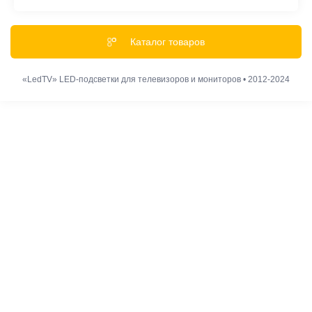
Акции и Скидки
Гарантии
Каталог товаров
Обмен и Возврат
Оплата
«LedTV» LED-подсветки для телевизоров и мониторов • 2012-2024
Доставка
Политика конфиденциальности
Наши правила