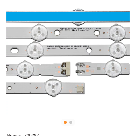
Модель:
700292