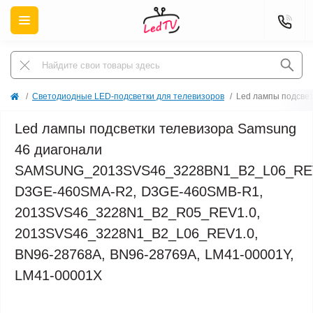
Светодиодные LED-подсветки для телевизоров
Led лампы подсве
Led лампы подсветки телевизора Samsung
46 диагонали
SAMSUNG_2013SVS46_3228BN1_B2_L06_REV
D3GE-460SMA-R2, D3GE-460SMB-R1,
2013SVS46_3228N1_B2_R05_REV1.0,
2013SVS46_3228N1_B2_L06_REV1.0,
BN96-28768A, BN96-28769A, LM41-00001Y,
LM41-00001X