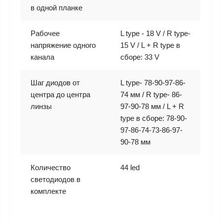
в одной планке
Рабочее
L type - 18 V / R type-
напряжение одного
15 V / L + R type в
канала
сборе: 33 V
Шаг диодов от
L type- 78-90-97-86-
центра до центра
74 мм / R type- 86-
линзы
97-90-78 мм / L + R
type в сборе: 78-90-
97-86-74-73-86-97-
90-78 мм
Количество
44 led
светодиодов в
комплекте