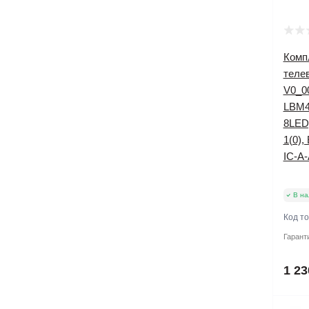
Компл
телев
V0_00
LBM4
8LED
1(0),
IC-A
В на
Код т
Гарант
1 23