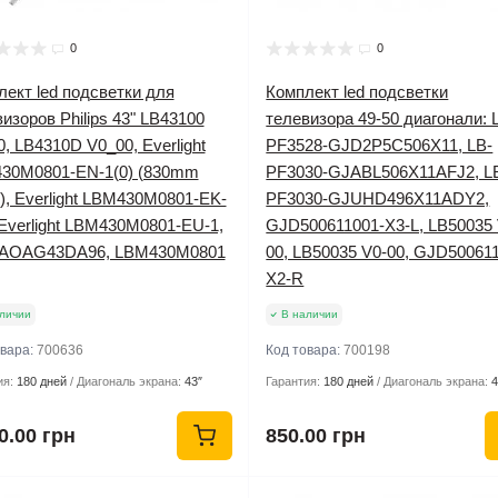
0
0
ект led подсветки для
Комплект led подсветки
изоров Philips 43" LB43100
телевизора 49-50 диагонали: 
, LB4310D V0_00, Everlight
PF3528-GJD2P5C506X11, LB-
30M0801-EN-1(0) (830mm
PF3030-GJABL506X11AFJ2, L
), Everlight LBM430M0801-EK-
PF3030-GJUHD496X11ADY2,
 Everlight LBM430M0801-EU-1,
GJD500611001-X3-L, LB50035 
-AOAG43DA96, LBM430M0801
00, LB50035 V0-00, GJD50061
X2-R
личии
В наличии
овара:
700636
Код товара:
700198
ия:
180 дней
Диагональ экрана:
43″
Гарантия:
180 дней
Диагональ экрана:
4
0.00 грн
850.00 грн