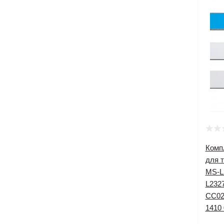
Комп
для т
MS-L2
L232
CC02
1410