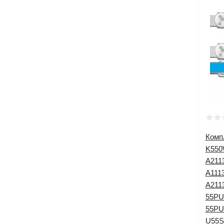
Комп
K550
A211
A111
A211
55PU
55PU
U55S