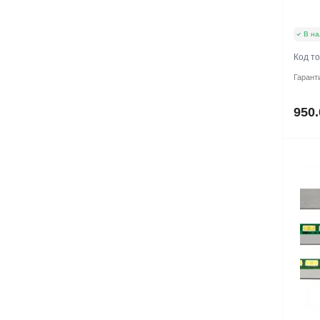
В на
Код т
Гарант
950.