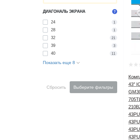
ДИАГОНАЛЬ ЭКРАНА
24
1
28
1
32
21
39
3
40
11
Показать еще 8
Компл
43″ 
Сбросить
Выберите фильтры
GM30
705T
210B
43PU
43PU
43PU
43PU