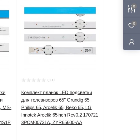
0
0
0
тки
Комплект планок LED подсветки
ли
для телевизоров 65″ Grundig 65,
), MS-
Philips 65, Arcelik 65, Beko 65, LG
Innotek Arcelik 65inch Rev0.2 170721
 4S1P
3PCM00731A, ZYR65600-AA