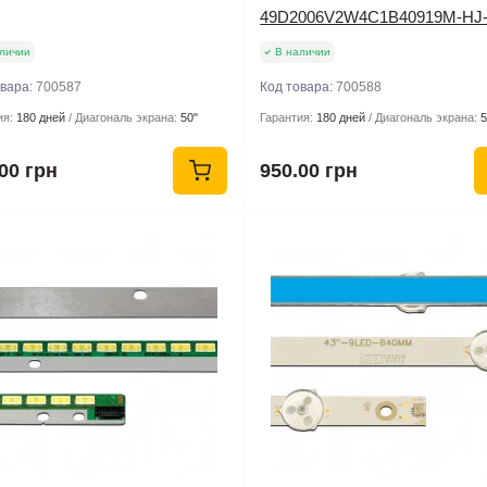
49D2006V2W4C1B40919M-HJ
личии
В наличии
овара:
700587
Код товара:
700588
ия:
180 дней
Диагональ экрана:
50"
Гарантия:
180 дней
Диагональ экрана:
5
00 грн
950.00 грн