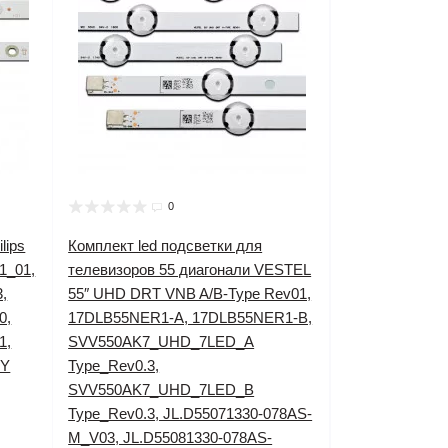
0
lips
Комплект led подсветки для
1_01,
телевизоров 55 диагонали VESTEL
,
55″ UHD DRT VNB A/B-Type Rev01,
0,
17DLB55NER1-A, 17DLB55NER1-B,
1,
SVV550AK7_UHD_7LED_A
-Y
Type_Rev0.3,
SVV550AK7_UHD_7LED_B
Type_Rev0.3, JL.D55071330-078AS-
M_V03, JL.D55081330-078AS-