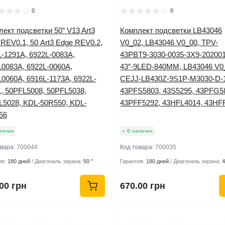
0
0
ект подсветки 50″ V13 Art3
Комплект подсветки LB43046
REV0.1, 50 Art3 Edge REV0.2,
V0_02, LB43046 V0_00, TPV-
-1291A, 6922L-0083A,
43PBT9-3030-0035-3X9-202001
L0083A, 6922L-0060A,
43″-9LED-840MM, LB43046 V0
0060A, 6916L-1173A, 6922L-
CEJJ-LB430Z-9S1P-M3030-D-
, 50PFL5008, 50PFL5038,
43PFS5803, 43S5295, 43PFG5
L5028, KDL-50R550, KDL-
43PFF5292, 43HFL4014, 43HF
56
личии
В наличии
овара:
700044
Код товара:
700035
ия:
180 дней
Диагональ экрана:
50 ″
Гарантия:
180 дней
Диагональ экрана:
4
00 грн
670.00 грн