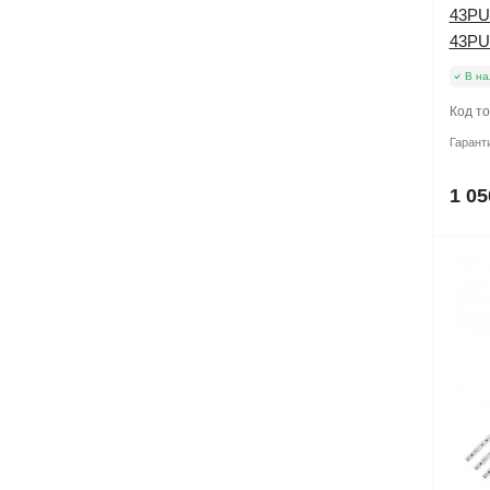
43PU
43PU
В на
Код т
Гарант
1 05