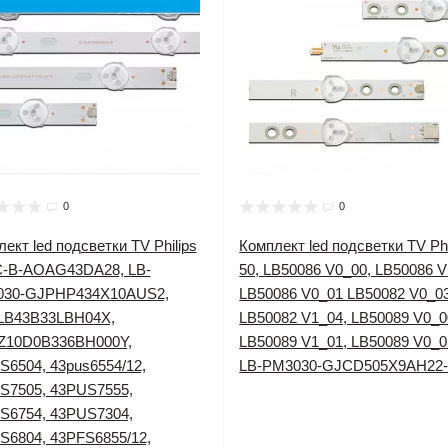
0
0
ект led подсветки TV Philips
Комплект led подсветки TV Phi
IC-B-AOAG43DA28, LB-
50, LB50086 V0_00, LB50086 V
30-GJPHP434X10AUS2,
LB50086 V0_01 LB50082 V0_03
LB43B33LBH04X,
LB50082 V1_04, LB50089 V0_0
Z10D0B336BH000Y,
LB50089 V1_01, LB50089 V0_0
S6504, 43pus6554/12,
LB-PM3030-GJCD505X9AH22
S7505, 43PUS7555,
S6754, 43PUS7304,
S6804, 43PFS6855/12,