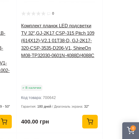
0
Комплект планок LED подсветки
LB-
TV 32″,GJ-2K17 CSP-315 Pitch 109
(614X12)-V2.1 01T38-D, GJ-2K17-
B-
320-CSP-3535-D206-V1, ShineOn
M08-TP32030-0601N-4088D/4088C
V1-
1002-
В наличии
Код товара:
700642
9 - 50″
Гарантия:
180 дней
Диагональ экрана:
32″
400.00 грн
0