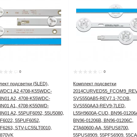
0
0
лект подсветки (5LED),
Комплект подсветки
WDC1 A2 4708-K55WDC-
2014CURVED55_FCOM9_REV
3N01 A2, 4708-K55WDC-
SVS550AB5-REV7.1-7COB,
3N01 A1, 4708-K550WD-
SVS550AA3-REV9-7LED,
3N01 A2, 55PUF6092, 55U5080,
L55H9600A-CUD, BN96-01206
F6022, 55PUF6052,
BN96-01206B, BN96-01206C,
F6263, STV-LC55LT0010,
ZTA60600-AA, 55PUS8700,
870VK
55PUS8909, 55PFS6909, 55C