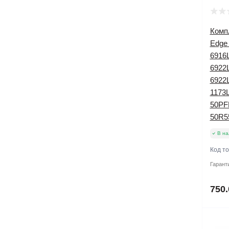
Компл
Edge 
6916L
6922
6922L
1173L
50PF
50R5
В на
Код т
Гарант
750.