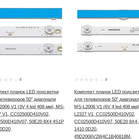
0
0
лект планок LED подсветки
Комплект планок LED подсве
елевизоров 50″ диагонали
для телевизоров 50″ диагона
006 V1 (3V 4 led 408 мм), MS-
MS-L2006 V1 (6V 4 led 408 мм
7 V1, CC02500D410V02,
L2327 V1, CC02500D410V02,
500D410V07, 50E20 8X4 4S1P
CC02500D410V07, 50E20 8X4
 0D20
1410 0D20,
49D2006V2W4C1B40818M,