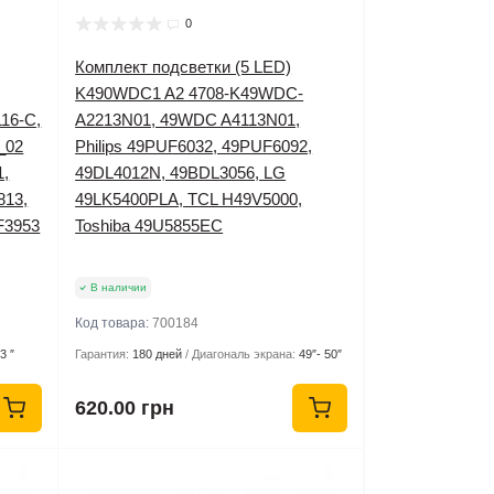
0
Комплект подсветки (5 LED)
K490WDC1 A2 4708-K49WDC-
16-C,
A2213N01, 49WDC A4113N01,
_02
Philips 49PUF6032, 49PUF6092,
1,
49DL4012N, 49BDL3056, LG
813,
49LK5400PLA, TCL H49V5000,
F3953
Toshiba 49U5855EC
В наличии
Код товара:
700184
3 ″
Гарантия:
180 дней
Диагональ экрана:
49″- 50″
620.00 грн