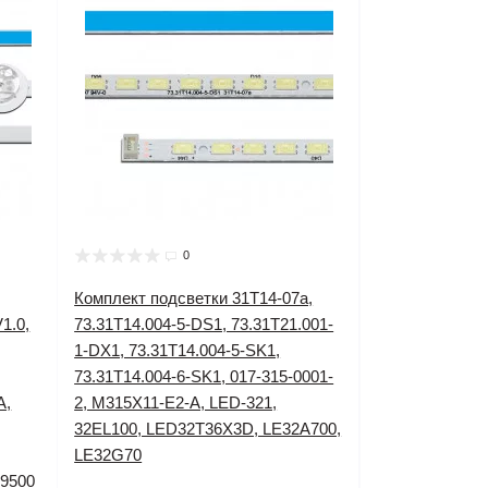
0
Комплект подсветки 31T14-07a,
1.0,
73.31T14.004-5-DS1, 73.31T21.001-
1-DX1, 73.31T14.004-5-SK1,
73.31T14.004-6-SK1, 017-315-0001-
A,
2, M315X11-E2-A, LED-321,
32EL100, LED32T36X3D, LE32A700,
LE32G70
A9500