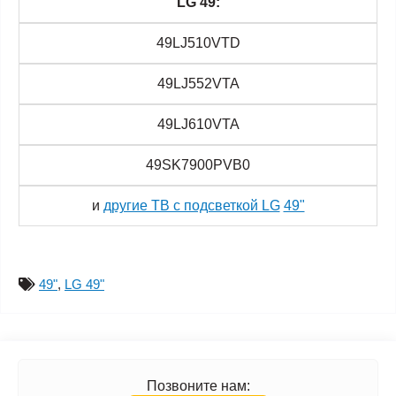
LG 49:
49LJ510VTD
49LJ552VTA
49LJ610VTA
49SK7900PVB0
и
другие ТВ с подсветкой LG
49"
49"
,
LG 49"
Позвоните нам: