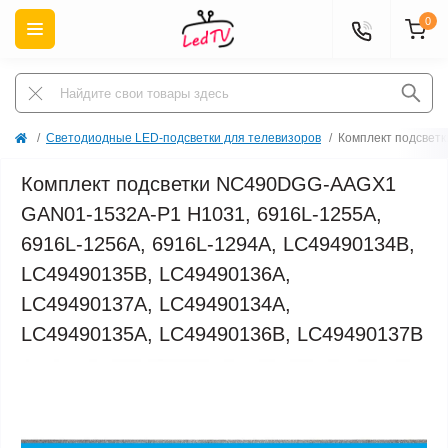
0
Светодиодные LED-подсветки для телевизоров
Комплект подсвет
Комплект подсветки NC490DGG-AAGX1
GAN01-1532A-P1 H1031, 6916L-1255A,
6916L-1256A, 6916L-1294A, LC49490134B,
LC49490135B, LC49490136A,
LC49490137A, LC49490134A,
LC49490135A, LC49490136B, LC49490137B