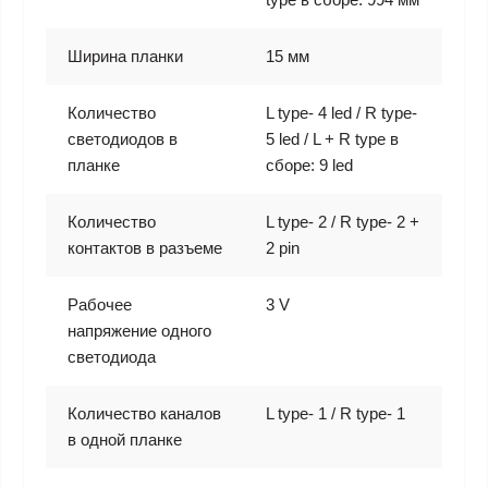
Ширина планки
15 мм
Количество
L type- 4 led / R type-
светодиодов в
5 led / L + R type в
планке
сборе: 9 led
Количество
L type- 2 / R type- 2 +
контактов в разъеме
2 pin
Рабочее
3 V
напряжение одного
светодиода
Количество каналов
L type- 1 / R type- 1
в одной планке