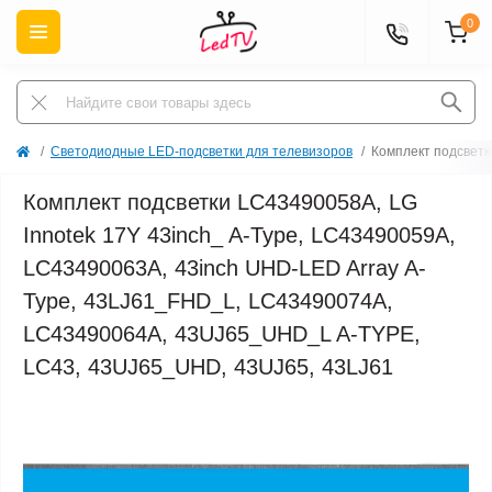
0
Светодиодные LED-подсветки для телевизоров
Комплект подсветк
Комплект подсветки LC43490058A, LG
Innotek 17Y 43inch_ A-Type, LC43490059A,
LC43490063A, 43inch UHD-LED Array A-
Type, 43LJ61_FHD_L, LC43490074A,
LC43490064A, 43UJ65_UHD_L A-TYPE,
LC43, 43UJ65_UHD, 43UJ65, 43LJ61