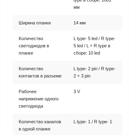
мм
Ширина планки
14 мм
Количество
L type- 5 led / R type-
светодиодов в
5 led / L + R type в
планке
сборе: 10 led
Количество
L type- 2 pin / R type-
контактов в разъеме
2 + 3 pin
Рабочее
3 V
напряжение одного
светодиода
Количество каналов
L type- 1 / R type- 1
в одной планке