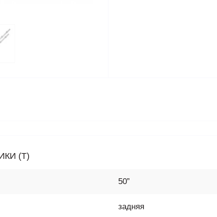
КИ (T)
50”
задняя