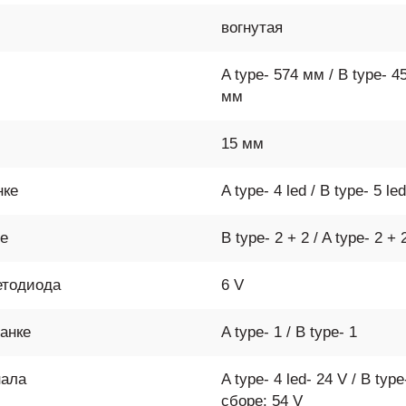
вогнутая
A type- 574 мм / B type- 4
мм
15 мм
нке
A type- 4 led / B type- 5 le
ме
B type- 2 + 2 / A type- 2 + 
етодиода
6 V
анке
A type- 1 / B type- 1
нала
A type- 4 led- 24 V / B type
сборе: 54 V