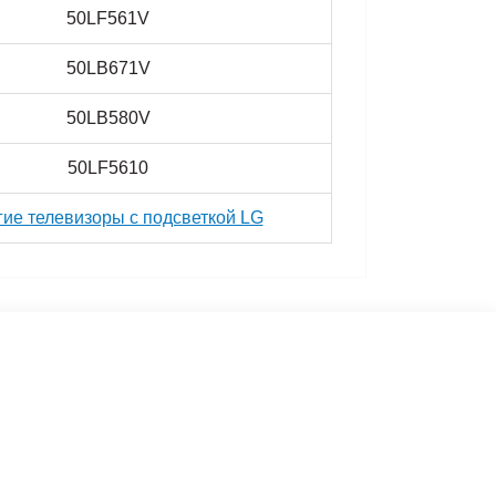
50LF561V
50LB671V
50LB580V
50LF5610
гие телевизоры с подсветкой LG