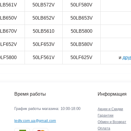
0LB561V
50LB572V
50LF580V
0LB650V
50LB652V
50LB653V
0LB670V
50LB5610
50LB5800
0LF652V
50LF653V
50LB580V
0LF5800
50LF561V
50LF625V
и
дру
Время работы
Информация
График работы магазина: 10:00-18:00
Акции и Скидки
Гарантии
ledtv.com.ua@gmail.com
Обмен и Возврат
Оплата