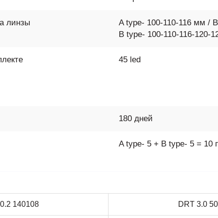
ра линзы
A type- 100-110-116 мм / B
B type- 100-110-116-120-1
плекте
45 led
180 дней
A type- 5 + B type- 5 = 1
v0.2 140108
DRT 3.0 50