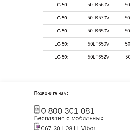
LG 50:
50LB560V
5
LG 50:
50LB570V
5
LG 50:
50LB650V
5
LG 50:
50LF650V
5
LG 50:
50LF652V
5
Позвоните нам:
0 800 301 081
Бесплатно с мобильных
067 301 0811
-Viber