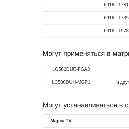
6916L-178
6916L-173
6916L-197
Могут применяться в матр
LC500DUE-FGA3
LC500DUH-MGP1
и дру
Могут устанавливаться в 
Марка TV