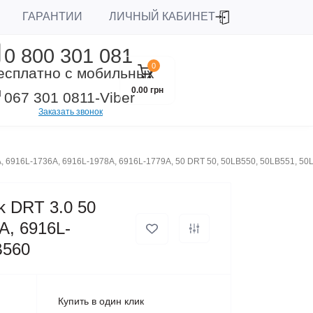
ЛИЧНЫЙ КАБИНЕТ
ГАРАНТИИ
0 800 301 081
0
есплатно с мобильных
0.00 грн
067 301 0811
-Viber
Заказать звонок
35A, 6916L-1736A, 6916L-1978A, 6916L-1779A, 50 DRT 50, 50LB550, 50LB551, 50
k DRT 3.0 50
A, 6916L-
B560
Купить в один клик