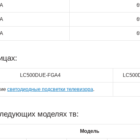
1A
6
5A
6
8A
6
ицах:
LC500DUE-FGA4
LC500
гие
светодиодные подсветки телевизора
.
следующих моделях тв:
Модель