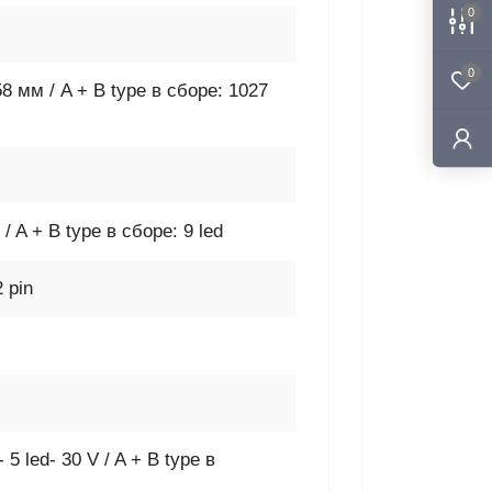
0
0
58 мм / A + B type в сборе: 1027
d / A + B type в сборе: 9 led
2 pin
- 5 led- 30 V / A + B type в