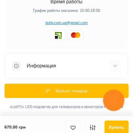
Время работы
График работы магазина: 10:00-18:00
ledtv.com.ua@gmail.com
Информация
Акции и Скидки
Гарантии
Каталог товаров
Обмен и Возврат
Оплата
«LedTV» LED-подсветки для телевизоров и мониторов • 2012-2024
Доставка
Политика конфиденциальности
Купить
670.00 грн
Наши правила