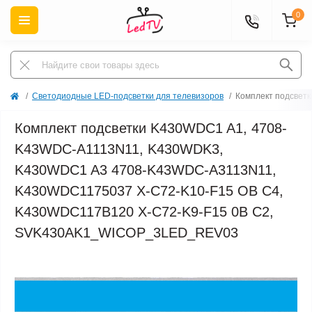
0
Светодиодные LED-подсветки для телевизоров
Комплект подсвет
Комплект подсветки K430WDC1 A1, 4708-
K43WDC-A1113N11, K430WDK3,
K430WDC1 A3 4708-K43WDC-A3113N11,
K430WDC1175037 X-C72-K10-F15 OB C4,
K430WDC117B120 X-C72-K9-F15 0B C2,
SVK430AK1_WICOP_3LED_REV03