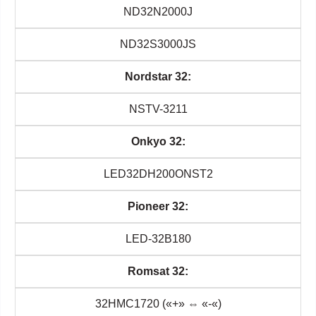
ND32N2000J
ND32S3000JS
Nordstar 32:
NSTV-3211
Onkyo 32:
LED32DH200ONST2
Pioneer 32:
LED-32B180
Romsat 32:
32HMC1720 («+» ⇔ «-«)