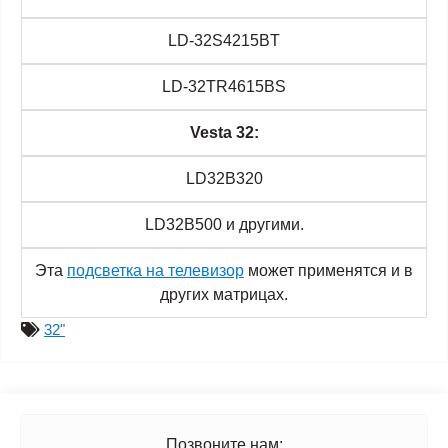
LD-32S4215BT
LD-32TR4615BS
Vesta 32:
LD32B320
LD32B500 и другими.
Эта
подсветка на телевизор
может применятся и в
других матрицах.
32"
Позвоните нам: