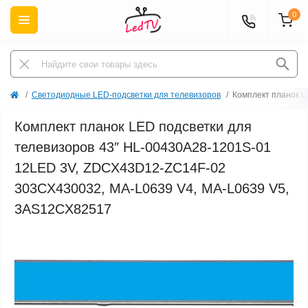
0
Светодиодные LED-подсветки для телевизоров
Комплект планок L
Комплект планок LED подсветки для
телевизоров 43″ HL-00430A28-1201S-01
12LED 3V, ZDCX43D12-ZC14F-02
303CX430032, MA-L0639 V4, MA-L0639 V5,
3AS12CX82517