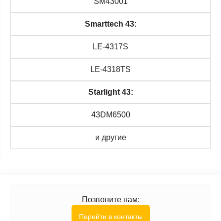
SM43001
Smarttech 43:
LE-4317S
LE-4318TS
Starlight 43:
43DM6500
и другие
Позвоните нам:
Перейти в контакты