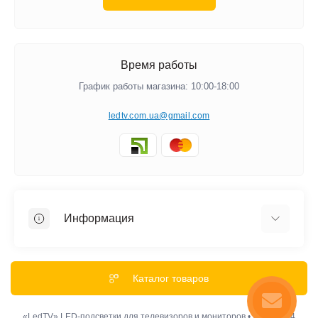
Время работы
График работы магазина: 10:00-18:00
ledtv.com.ua@gmail.com
Информация
Акции и Скидки
Гарантии
Каталог товаров
Обмен и Возврат
Оплата
«LedTV» LED-подсветки для телевизоров и мониторов • 2012-2024