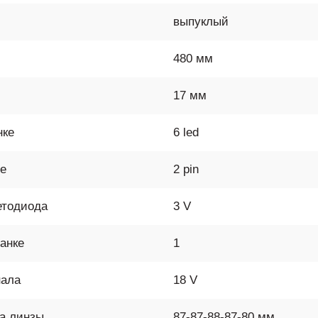
выпуклый
480 мм
17 мм
нке
6 led
ме
2 pin
етодиода
3 V
анке
1
нала
18 V
ра линзы
87-87-88-87-80 мм