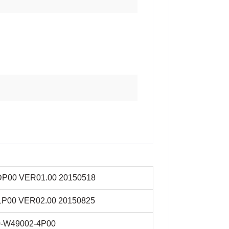
м
DP00 VER01.00 20150518
1P00 VER02.00 20150825
0-W49002-4P00