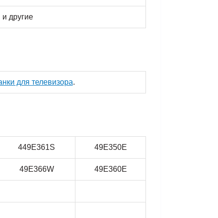
и другие
нки для телевизора
.
449E361S
49E350E
49E366W
49E360E