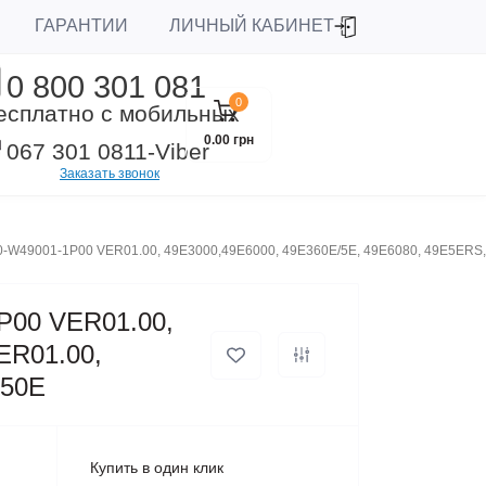
ЛИЧНЫЙ КАБИНЕТ
ГАРАНТИИ
0 800 301 081
0
есплатно с мобильных
0.00 грн
067 301 0811
-Viber
Заказать звонок
-W49001-1P00 VER01.00, 49E3000,49E6000, 49E360E/5E, 49E6080, 49E5ERS
P00 VER01.00,
ER01.00,
350E
Купить в один клик