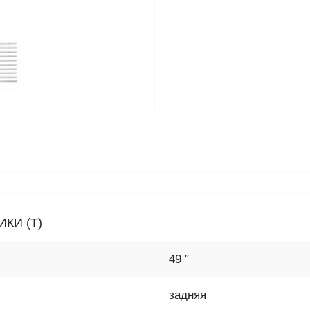
КИ (T)
49 ″
задняя