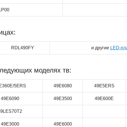
1P00
ицах:
RDL490FY
и другие
LED-пла
следующих моделях тв:
E360E/5ERS
49E6080
49E5ERS
49E6090
49E3500
49E600E
49LES70T2
49E3000
49E6000