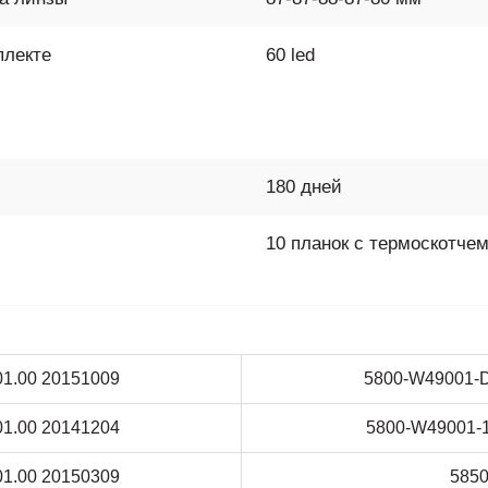
плекте
60 led
180 дней
10 планок с термоскотче
1.00 20151009
5800-W49001-
1.00 20141204
5800-W49001-
1.00 20150309
585