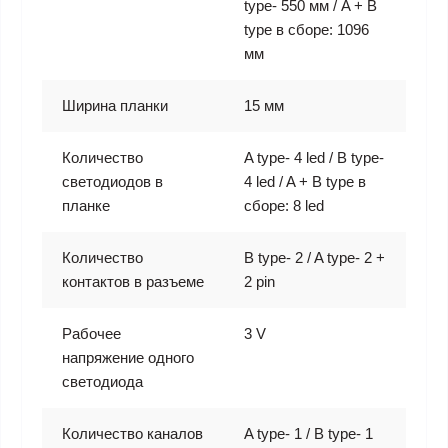
type- 550 мм / A + B
type в сборе: 1096
мм
Ширина планки
15 мм
Количество
A type- 4 led / B type-
светодиодов в
4 led / A + B type в
планке
сборе: 8 led
Количество
B type- 2 / A type- 2 +
контактов в разъеме
2 pin
Рабочее
3 V
напряжение одного
светодиода
Количество каналов
A type- 1 / B type- 1