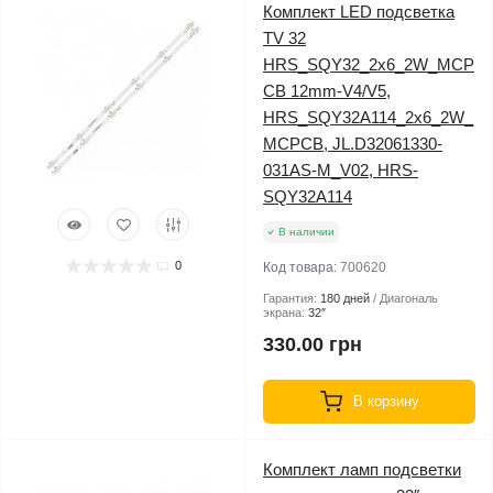
Комплект LED подсветка
TV 32
HRS_SQY32_2x6_2W_MCP
CB 12mm-V4/V5,
HRS_SQY32A114_2x6_2W_
MCPCB, JL.D32061330-
031AS-M_V02, HRS-
SQY32A114
В наличии
0
Код товара:
700620
Гарантия:
180 дней
Диагональ
экрана:
32″
330.00 грн
В корзину
Комплект ламп подсветки