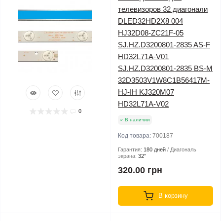
телевизоров 32 диагонали
DLED32HD2X8 004
HJ32D08-ZC21F-05
SJ.HZ.D3200801-2835 AS-F
HD32L71A-V01
SJ.HZ.D3200801-2835 ВS-M
32D3503V1W8C1B56417M-
HJ-IH KJ320M07
HD32L71A-V02
0
В наличии
Код товара:
700187
Гарантия:
180 дней
Диагональ
экрана:
32″
320.00 грн
В корзину