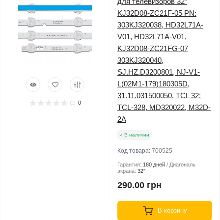
для телевизоров 32″
KJ32D08-ZC21F-05 PN:
303KJ320038, HD32L71A-
V01, HD32L71A-V01,
KJ32D08-ZC21FG-07
303KJ320040,
SJ.HZ.D3200801, NJ-V1-
L(02M1-179)180305D,
31.11.031500050, TCL 32:
0
TCL-328, MD320022, M32D-
2A
В наличии
Код товара:
700525
Гарантия:
180 дней
Диагональ
экрана:
32″
290.00 грн
В корзину