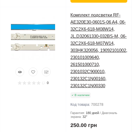
Комплект подсветки RF-
AE320E30-0601S-06 A4, 06-
32C2X6-618-M08W14,
JL.D32061330-032BS-M, 06-
32C2X6-618-M07W14,
303HK320056, 19092101002,
230101009640,
261501000710,
2301032C900010,
230132C1N00160,
0
230132C1N00330
В наличии
Код товара:
700278
Гарантия:
180 дней
Диагональ
экрана:
32″
250.00 грн