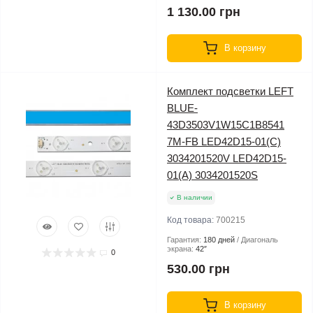
1 130.00 грн
В корзину
Комплект подсветки LEFT
BLUE-
43D3503V1W15C1B8541
7M-FB LED42D15-01(C)
3034201520V LED42D15-
01(A) 3034201520S
В наличии
Код товара:
700215
Гарантия:
180 дней
Диагональ
экрана:
42″
0
530.00 грн
В корзину