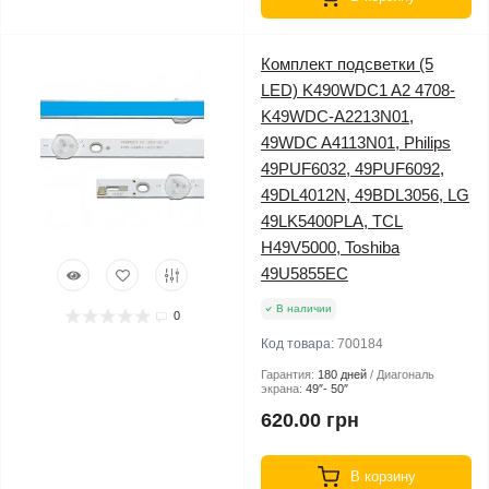
Комплект подсветки (5
LED) K490WDC1 A2 4708-
K49WDC-A2213N01,
49WDC A4113N01, Philips
49PUF6032, 49PUF6092,
49DL4012N, 49BDL3056, LG
49LK5400PLA, TCL
H49V5000, Toshiba
49U5855EC
В наличии
0
Код товара:
700184
Гарантия:
180 дней
Диагональ
экрана:
49″- 50″
620.00 грн
В корзину