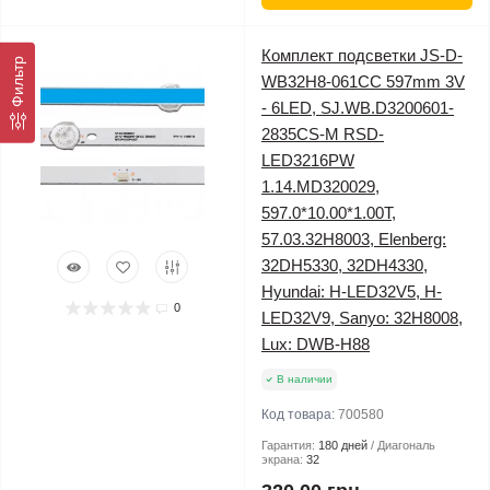
Комплект подсветки JS-D-
Фильтр
WB32H8-061CC 597mm 3V
- 6LED, SJ.WB.D3200601-
2835CS-M RSD-
LED3216PW
1.14.MD320029,
597.0*10.00*1.00T,
57.03.32H8003, Elenberg:
32DH5330, 32DH4330,
Hyundai: H-LED32V5, H-
0
LED32V9, Sanyo: 32H8008,
Lux: DWB-H88
В наличии
Код товара:
700580
Гарантия:
180 дней
Диагональ
экрана:
32