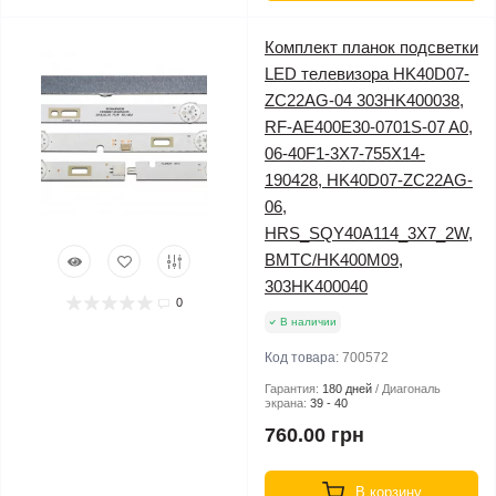
Комплект планок подсветки
LED телевизора HK40D07-
ZC22AG-04 303HK400038,
RF-AE400E30-0701S-07 A0,
06-40F1-3X7-755X14-
190428, HK40D07-ZC22AG-
06,
HRS_SQY40A114_3X7_2W,
BMTC/HK400M09,
303HK400040
0
В наличии
Код товара:
700572
Гарантия:
180 дней
Диагональ
экрана:
39 - 40
760.00 грн
В корзину