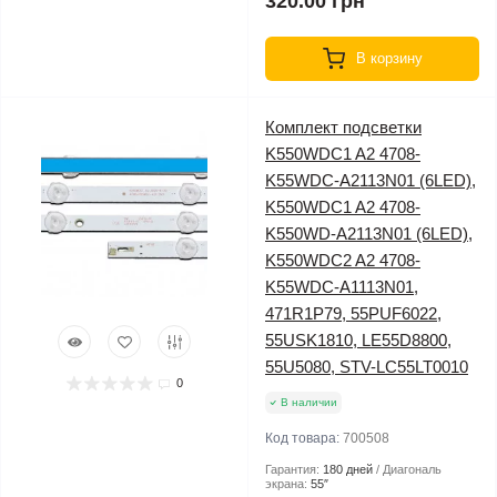
320.00 грн
В корзину
Комплект подсветки
K550WDC1 A2 4708-
K55WDC-A2113N01 (6LED),
K550WDC1 A2 4708-
K550WD-A2113N01 (6LED),
K550WDC2 A2 4708-
K55WDC-A1113N01,
471R1P79, 55PUF6022,
55USK1810, LE55D8800,
55U5080, STV-LC55LT0010
0
В наличии
Код товара:
700508
Гарантия:
180 дней
Диагональ
экрана:
55″