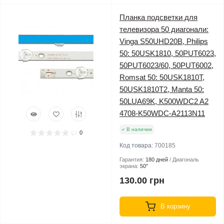
Планка подсветки для
телевизора 50 диагонали:
Vinga S50UHD20B, Philips
50: 50USK1810, 50PUT6023,
50PUT6023/60, 50PUT6002,
Romsat 50: 50USK1810T,
50USK1810T2, Manta 50:
50LUA69K, K500WDC2 A2
4708-K50WDC-A2113N11
В наличии
0
Код товара:
700185
Гарантия:
180 дней
Диагональ
экрана:
50″
130.00 грн
В корзину