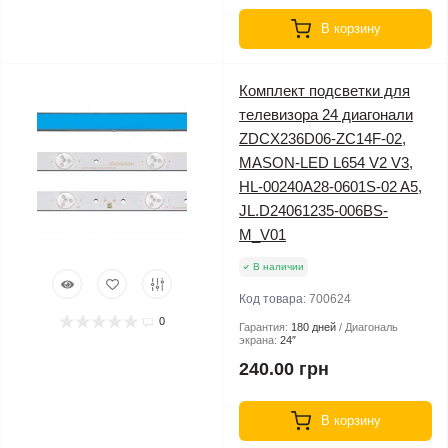
В корзину
Комплект подсветки для
телевизора 24 диагонали
ZDCX236D06-ZC14F-02,
MASON-LED L654 V2 V3,
HL-00240A28-0601S-02 A5,
JL.D24061235-006BS-
M_V01
В наличии
Код товара:
700624
0
Гарантия:
180 дней
Диагональ
экрана:
24″
240.00 грн
В корзину