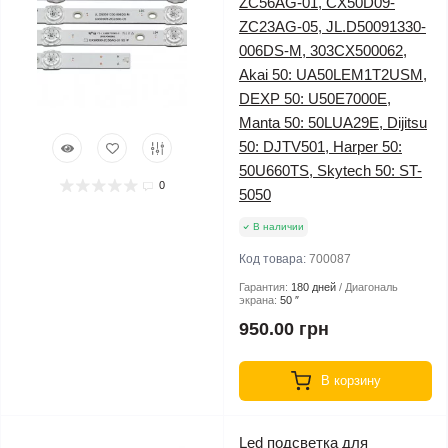
ZC56AG-01, CX50D09-
ZC23AG-05, JL.D50091330-
006DS-M, 303CX500062,
Akai 50: UA50LEM1T2USM,
DEXP 50: U50E7000E,
Manta 50: 50LUA29E, Dijitsu
50: DJTV501, Harper 50:
50U660TS, Skytech 50: ST-
0
5050
В наличии
Код товара:
700087
Гарантия:
180 дней
Диагональ
экрана:
50 ″
950.00 грн
В корзину
Led подсветка для